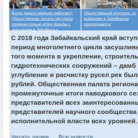
Когда деньги реально работают:
Общественный контроль за
Общественная палата обсудила
выборами в Забайкалье
промежуточные итоги борьбы с
продолжается
паводками в Забайкалье
С 2018 года Забайкальский край всту
период многолетнего цикла засушлив
того момента в укрепление, строител
гидротехнических сооружений – дамб 
углубление и расчистку русел рек б
рублей. Общественная палата регион
промежуточные итоги паводкового сез
представителей всех заинтересованн
представителей научного сообщества
исполнительной власти всех уровней.
Читать далее...
Все новости