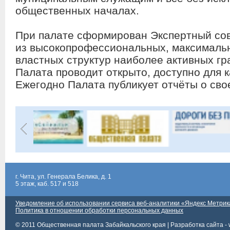
общественных началах.
При палате сформирован Экспертный сов
из высокопрофессиональных, максималь
властных структур наиболее активных гр
Палата проводит открыто, доступно для к
Ежегодно Палата публикует отчёты о сво
г. Чита, ул. Генерала Белика, д. 1
5 этаж, каб. 517 и 518
Уведомление об использовании сервиса веб-аналитики «Яндекс Метрик
Политика в отношении обработки персональных данных
© 2011 Общественная палата Забайкальского края |
Разработка сайта - 