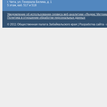
г. Чита, ул. Генерала Белика, д. 1
5 этаж, каб. 517 и 518
Уведомление об использовании сервиса веб-аналитики «Яндекс Метрик
Политика в отношении обработки персональных данных
© 2011 Общественная палата Забайкальского края |
Разработка сайта - 