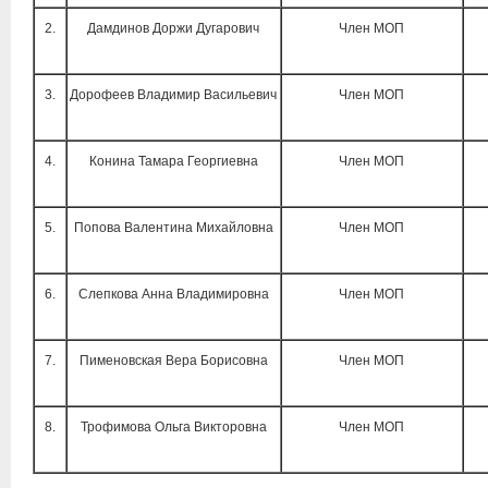
2.
Дамдинов Доржи Дугарович
Член МОП
3.
Дорофеев Владимир Васильевич
Член МОП
4.
Конина Тамара Георгиевна
Член МОП
5.
Попова Валентина Михайловна
Член МОП
6.
Слепкова Анна Владимировна
Член МОП
7.
Пименовская Вера Борисовна
Член МОП
8.
Трофимова Ольга Викторовна
Член МОП