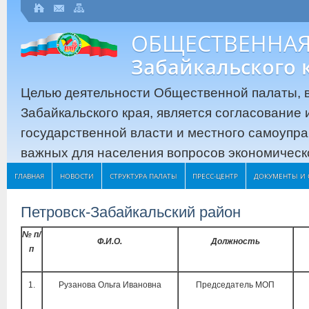
ОБЩЕСТВЕННАЯ
Забайкальского 
Целью деятельности Общественной палаты, в
Забайкальского края, является согласование
государственной власти и местного самоупр
важных для населения вопросов экономическо
ГЛАВНАЯ
НОВОСТИ
СТРУКТУРА ПАЛАТЫ
ПРЕСС-ЦЕНТР
ДОКУМЕНТЫ И 
Петровск-Забайкальский район
№ п/
Ф.И.О.
Должность
п
1.
Рузанова Ольга Ивановна
Председатель МОП