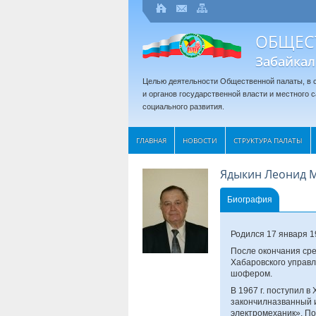
ОБЩЕС
Забайкал
Целью деятельности Общественной палаты, в с
и органов государственной власти и местного
социального развития.
ГЛАВНАЯ
НОВОСТИ
СТРУКТУРА ПАЛАТЫ
Ядыкин Леонид 
Биография
Родился 17 января 19
После окончания сре
Хабаровского управл
шофером.
В 1967 г. поступил 
закончилназванный 
электромеханик». По