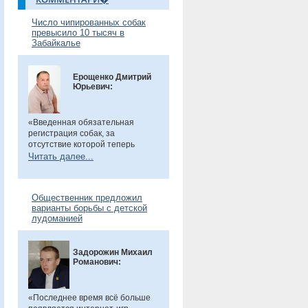
Число чипированных собак
превысило 10 тысяч в
Забайкалье
Ерощенко Дмитрий
Юрьевич:
«Введенная обязательная
регистрация собак, за
отсутствие которой теперь
предусмотрен штраф. Эта мера
Читать далее...
направлена на более строгий
учет домашних животных и
повышение ответственности их
Общественник предложил
владельцев. Особенно важно,
варианты борьбы с детской
что регистрация бесплатна, а
лудоманией
владельцам нужно лишь
оплатить чип или метку. Новые
правила помогут сделать
Задорожин Михаил
контроль за питомцами более
Романович:
прозрачным и системным», -
сказал общественник.
«Последнее время всё больше