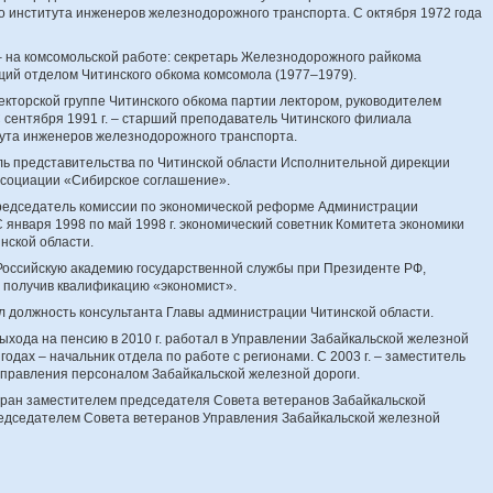
 института инженеров железнодорожного транспорта. С октября 1972 года
 – на комсомольской работе: секретарь Железнодорожного райкома
ий отделом Читинского обкома комсомола (1977–1979).
 лекторской группе Читинского обкома партии лектором, руководителем
С сентября 1991 г. – старший преподаватель Читинского филиала
тута инженеров железнодорожного транспорта.
ель представительства по Читинской области Исполнительной дирекции
социации «Сибирское соглашение».
. председатель комиссии по экономической реформе Администрации
С января 1998 по май 1998 г. экономический советник Комитета экономики
нской области.
в Российскую академию государственной службы при Президенте РФ,
., получив квалификацию «экономист».
ал должность консультанта Главы администрации Читинской области.
 выхода на пенсию в 2010 г. работал в Управлении Забайкальской железной
годах – начальник отдела по работе с регионами. С 2003 г. – заместитель
управления персоналом Забайкальской железной дороги.
збран заместителем председателя Совета ветеранов Забайкальской
редседателем Совета ветеранов Управления Забайкальской железной