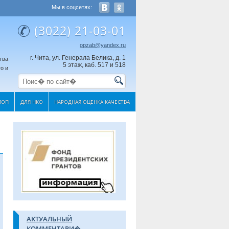
Мы в соцсетях:
(3022) 21-03-01
opzab@yandex.ru
г. Чита, ул. Генерала Белика, д. 1
тва
5 этаж, каб. 517 и 518
о и
МОП
ДЛЯ НКО
НАРОДНАЯ ОЦЕНКА КАЧЕСТВА
АКТУАЛЬНЫЙ
КОММЕНТАРИ�