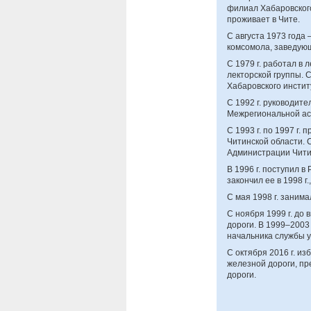
филиал Хабаровского
проживает в Чите.
С августа 1973 года
комсомола, заведующ
С 1979 г. работал в
лекторской группы. 
Хабаровского инсти
С 1992 г. руководит
Межрегиональной ас
С 1993 г. по 1997 г
Читинской области. 
Администрации Чити
В 1996 г. поступил 
закончил ее в 1998 г
С мая 1998 г. заним
С ноября 1999 г. до
дороги. В 1999–2003 
начальника службы 
С октября 2016 г. и
железной дороги, п
дороги.