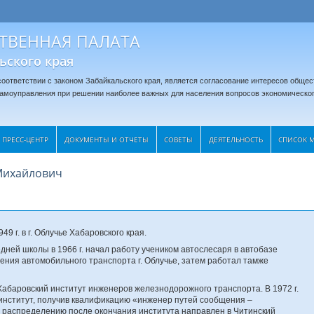
ТВЕННАЯ ПАЛАТА
ьского края
оответствии с законом Забайкальского края, является согласование интересов общес
 самоуправления при решении наиболее важных для населения вопросов экономическог
ПРЕСС-ЦЕНТР
ДОКУМЕНТЫ И ОТЧЕТЫ
CОВЕТЫ
ДЕЯТЕЛЬНОСТЬ
СПИСОК 
Михайлович
49 г. в г. Облучье Хабаровского края.
дней школы в 1966 г. начал работу учеником автослесаря в автобазе
ения автомобильного транспорта г. Облучье, затем работал тамже
в Хабаровский институт инженеров железнодорожного транспорта. В 1972 г.
институт, получив квалификацию «инженер путей сообщения –
 распределению после окончания института направлен в Читинский