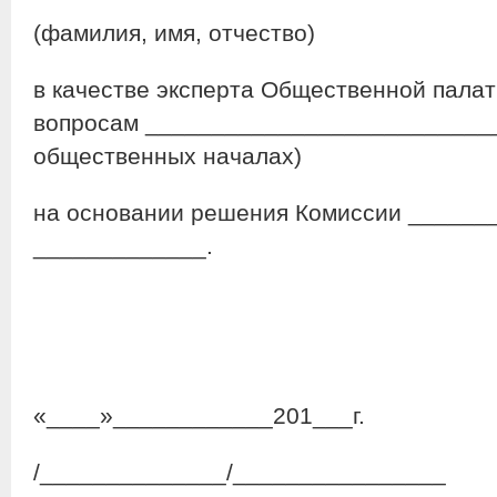
(фамилия, имя, отчество)
в качестве эксперта Общественной палат
вопросам __________________________
общественных началах)
на основании решения Комиссии ______
_____________.
«____»____________201___г.
/______________/________________