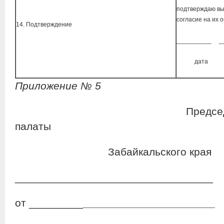
подтверждаю в
согласие на их 
14. Подтверждение
__________ _
дата п
Приложение № 5
Председателю Общ
палаты
Забайкальского края
_________________________________
от _________
______________________