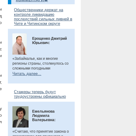
и
Общественники держат на
контроле ликвидацию
д
последствий сильных ливней в
ю
Чите и Читинском округе
Ерощенко Дмитрий
и
Юрьевич:
с
и
«Забайкалье, как и многие
регионы страны, столкнулось со
сложными погодными
условиями. Но благодаря ранее
Читать далее...
и
установленным дамбам выхода
,
рек во многих местах удалось
избежать. Например, по речкам
е
Стажеры теперь будут
Танха и Курчина наблюдается
трудоустроены официально
даже небольшой спад уровня
воды. В частности, в селе Танха
Читинского округа, в котором мы
у
Емельянова
в прошлом году
были
, жители
о
Людмила
претензий не имеют. Есть
Валерьевна:
л
сложности в поселке
Биофабрика. Там подтоплены
приусадебные участки.
«Считаю, что принятие закона о