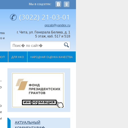
Мы в соцсетях:
(3022) 21-03-01
opzab@yandex.ru
г. Чита, ул. Генерала Белика, д. 1
тва
5 этаж, каб. 517 и 518
о и
МОП
ДЛЯ НКО
НАРОДНАЯ ОЦЕНКА КАЧЕСТВА
-
о
о
и
ы
АКТУАЛЬНЫЙ
КОММЕНТАРИ�