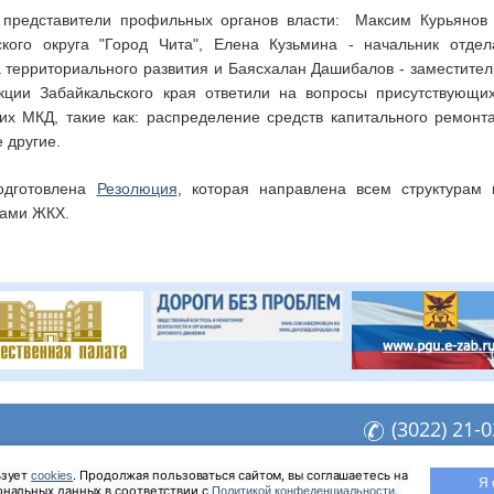
представители профильных органов власти: Максим Курьянов 
ского округа "Город Чита", Елена Кузьмина - начальник отдел
 территориального развития и Баясхалан Дашибалов - заместител
кции Забайкальского края ответили на вопросы присутствующих
х МКД, такие как: распределение средств капитального ремонта
 другие.
одготовлена
Резолюция
, которая направлена всем структурам 
емами ЖКХ.
(3022) 21-
opzab@yandex.ru
зует 
. Продолжая пользоваться сайтом, вы соглашаетесь на 
cookies
Я 
еб-аналитики «Яндекс Метрика»
нальных данных в соответствии с 
. 
Политикой конфеденциальности