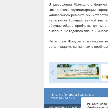
В завершении Жилищного форума 
заместитель администрации город
капительного ремонта Министерства
начальника Государственной инспе
обсудив общие проблемы для многи
выполнение годового плана и многие
По итогам Форума участниками п
организациям, связанным с пробл
г. Чита, ул. Генерала Белика, д. 1
5 этаж, каб. 517 и 518
Наш сайт исполь
Уведомление об использовании сервиса в
обработку персо