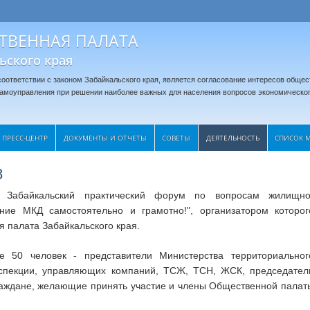
ТВЕННАЯ ПАЛАТА
ьского края
оответствии с законом Забайкальского края, является согласование интересов общес
 самоуправления при решении наиболее важных для населения вопросов экономическог
ПРЕСС-ЦЕНТР
ДОКУМЕНТЫ И ОТЧЕТЫ
CОВЕТЫ
ДЕЯТЕЛЬНОСТЬ
СПИСОК 
8
 Забайкальский практический форум по вопросам жилищно
ение МКД самостоятельно и грамотно!", организатором которог
 палата Забайкальского края.
50 человек - представители Министерства территориальног
инспекции, управляющих компаний, ТСЖ, ТСН, ЖСК, председател
граждане, желающие принять участие и члены Общественной палат