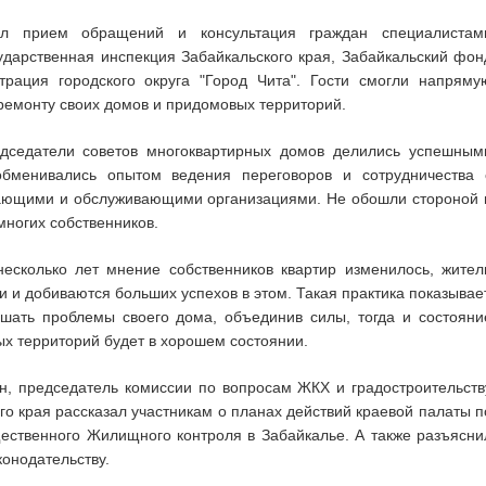
 прием обращений и консультация граждан специалистам
сударственная инспекция Забайкальского края, Забайкальский фон
рация городского округа "Город Чита". Гости смогли напряму
ремонту своих домов и придомовых территорий.
дседатели советов многоквартирных домов делились успешным
обменивались опытом ведения переговоров и сотрудничества 
ющими и обслуживающими организациями. Не обошли стороной 
ногих собственников.
несколько лет мнение собственников квартир изменилось, жител
и и добиваются больших успехов в этом. Такая практика показывает
шать проблемы своего дома, объединив силы, тогда и состояни
х территорий будет в хорошем состоянии.
н, председатель комиссии по вопросам ЖКХ и градостроительств
о края рассказал участникам о планах действий краевой палаты п
ественного Жилищного контроля в Забайкалье. А также разъясни
конодательству.