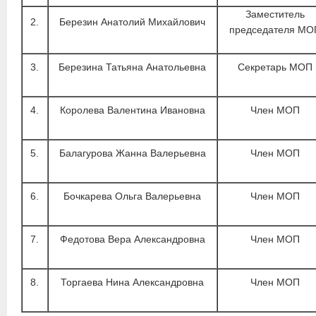
Заместитель
2.
Березин Анатолий Михайлович
председателя МО
3.
Березина Татьяна Анатольевна
Секретарь МОП
4.
Королева Валентина Ивановна
Член МОП
5.
Балагурова Жанна Валерьевна
Член МОП
6.
Бочкарева Ольга Валерьевна
Член МОП
7.
Федотова Вера Александровна
Член МОП
8.
Торгаева Нина Александровна
Член МОП