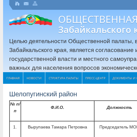
ОБЩЕСТВЕННАЯ
Забайкальского 
Целью деятельности Общественной палаты, в
Забайкальского края, является согласование
государственной власти и местного самоупр
важных для населения вопросов экономическо
ГЛАВНАЯ
НОВОСТИ
СТРУКТУРА ПАЛАТЫ
ПРЕСС-ЦЕНТР
ДОКУМЕНТЫ И 
Шелопугинский район
№ п/
Ф.И.О.
Должность
п
1.
Вырупаева Тамара Петровна
Председатель МО