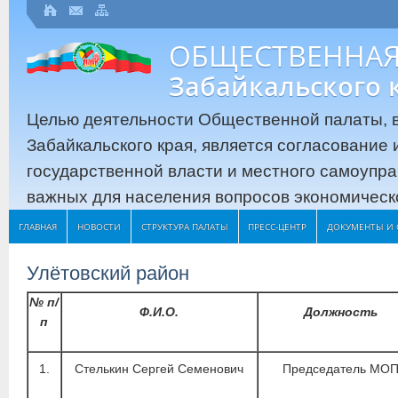
ОБЩЕСТВЕННАЯ
Забайкальского 
Целью деятельности Общественной палаты, в
Забайкальского края, является согласование
государственной власти и местного самоупр
важных для населения вопросов экономическо
ГЛАВНАЯ
НОВОСТИ
СТРУКТУРА ПАЛАТЫ
ПРЕСС-ЦЕНТР
ДОКУМЕНТЫ И 
Улётовский район
№ п/
Ф.И.О.
Должность
п
1.
Стелькин Сергей Семенович
Председатель МО