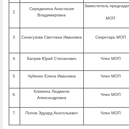
Заместитель председа
Серединина Анастасия
2.
Владимировна
МОП
3.
Синегузова Светлана Ивановна
Секретарь МОП
4.
Балуев Юрий Степанович
Член МОП
5.
Чубенко Елена Ивановна
Член МОП
Климина Людмила
6.
Член МОП
Александровна
7.
Попов Эдуард Анатольевич
Член МОП