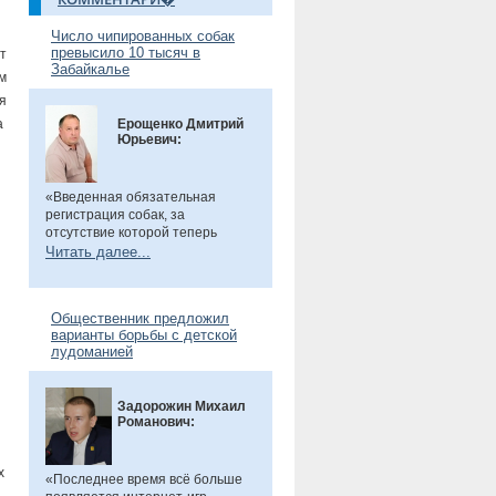
Число чипированных собак
превысило 10 тысяч в
т
Забайкалье
м
я
а
Ерощенко Дмитрий
Юрьевич:
«Введенная обязательная
регистрация собак, за
отсутствие которой теперь
предусмотрен штраф. Эта мера
Читать далее...
направлена на более строгий
учет домашних животных и
повышение ответственности их
Общественник предложил
владельцев. Особенно важно,
варианты борьбы с детской
что регистрация бесплатна, а
лудоманией
владельцам нужно лишь
оплатить чип или метку. Новые
правила помогут сделать
Задорожин Михаил
контроль за питомцами более
Романович:
прозрачным и системным», -
сказал общественник.
х
«Последнее время всё больше