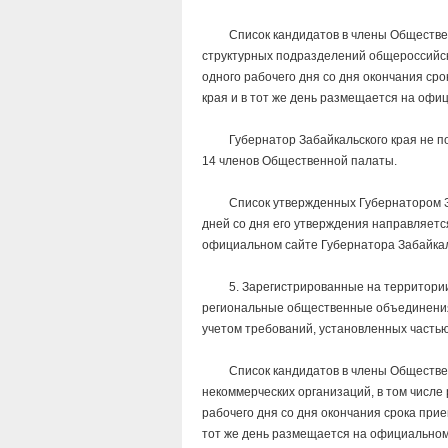
Список кандидатов в члены Общественно
структурных подразделений общероссийс
одного рабочего дня со дня окончания ср
края и в тот же день размещается на офиц
Губернатор Забайкальского края не позд
14 членов Общественной палаты.
Список утвержденных Губернатором Заба
дней со дня его утверждения направляетс
официальном сайте Губернатора Забайкаль
5. Зарегистрированные на территории З
региональные общественные объединения,
учетом требований, установленных частью
Список кандидатов в члены Общественно
некоммерческих организаций, в том числ
рабочего дня со дня окончания срока при
тот же день размещается на официальном 