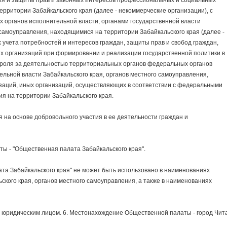
ия и защиты прав и законных интересов профессиональных и социальных
ерритории Забайкальского края (далее - некоммерческие организации), с
органов исполнительной власти, органами государственной власти
 самоуправления, находящимися на территории Забайкальского края (далее -
х учета потребностей и интересов граждан, защиты прав и свобод граждан,
их организаций при формировании и реализации государственной политики в
роля за деятельностью территориальных органов федеральных органов
ельной власти Забайкальского края, органов местного самоуправления,
заций, иных организаций, осуществляющих в соответствии с федеральными
я на территории Забайкальского края.
 основе добровольного участия в ее деятельности граждан и
- "Общественная палата Забайкальского края".
Забайкальского края" не может быть использовано в наименованиях
ского края, органов местного самоуправления, а также в наименованиях
идическим лицом. 6. Местонахождение Общественной палаты - город Чита