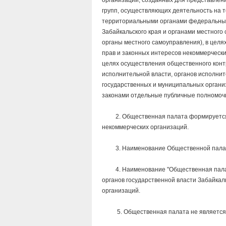
организаций, созданных для представлен
групп, осуществляющих деятельность на т
территориальными органами федеральных 
Забайкальского края и органами местного
органы местного самоуправления), в целя
прав и законных интересов некоммерческ
целях осуществления общественного конт
исполнительной власти, органов исполнит
государственных и муниципальных органи
законами отдельные публичные полномочи
2. Общественная палата формируется на
некоммерческих организаций.
3. Наименование Общественной палаты 
4. Наименование "Общественная палата 
органов государственной власти Забайкаль
организаций.
5. Общественная палата не является юр