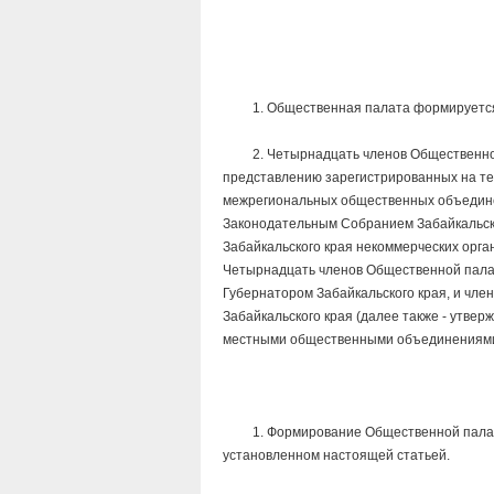
1. Общественная палата формируется в
2. Четырнадцать членов Общественной 
представлению зарегистрированных на те
межрегиональных общественных объеди
Законодательным Собранием Забайкальско
Забайкальского края некоммерческих орг
Четырнадцать членов Общественной пал
Губернатором Забайкальского края, и ч
Забайкальского края (далее также - утве
местными общественными объединениями,
1. Формирование Общественной палаты 
установленном настоящей статьей.