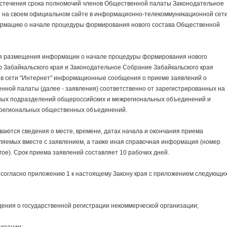
течения срока полномочий членов Общественной палаты Законодательное
т на своем официальном сайте в информационно-телекоммуникационной сет
нформацию о начале процедуры формирования нового состава Общественной
я размещения информации о начале процедуры формирования нового
 Забайкальского края и Законодательное Собрание Забайкальского края
 в сети "Интернет" информационные сообщения о приеме заявлений о
нной палаты (далее - заявления) соответственно от зарегистрированных на
рных подразделений общероссийских и межрегиональных объединений и
е региональных общественных объединений.
ся сведения о месте, времени, датах начала и окончания приема
ляемых вместе с заявлением, а также иная справочная информация (номер
гое). Срок приема заявлений составляет 10 рабочих дней.
гласно приложению 1 к настоящему Закону края с приложением следующи
ния о государственной регистрации некоммерческой организации;