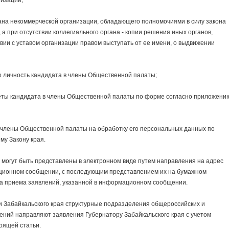
изации;
а некоммерческой организации, обладающего полномочиями в силу закона
, а при отсутствии коллегиального органа - копии решения иных органов,
твии с уставом организации правом выступать от ее имени, о выдвижении
личность кандидата в члены Общественной палаты;
ы кандидата в члены Общественной палаты по форме согласно приложени
лены Общественной палаты на обработку его персональных данных по
му Закону края.
ут быть представлены в электронном виде путем направления на адрес
ационном сообщении, с последующим представлением их на бумажном
ка приема заявлений, указанной в информационном сообщении.
абайкальского края структурные подразделения общероссийских и
ий направляют заявления Губернатору Забайкальского края с учетом
оящей статьи.