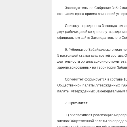
Законодательное Собрание Забайкальско
окончания срока приема заявлений утвер
Список утвержденных Законодательным 
двух рабочих дней со дня его утверждени
официальном сайте Законодательного Собр
6. Губернатор Забайкальского края не по
5 настоящей статьи двух третей состава 
деятельности организационного комитета
зарегистрированных на территории Забайка
Оргкомитет формируется в составе 10 ч
Общественной палаты, утвержденных Губе
палаты, утвержденных Законодательным С
7. Оргкомитет:
1) обеспечивает реализацию мероприят
членов Общественной палаты по определ