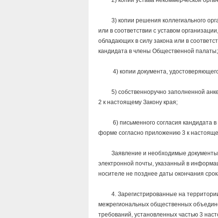
2) копии устава некоммерческой орган
3) копии решения коллегиального орган
или в соответствии с уставом организации
обладающих в силу закона или в соответс
кандидата в члены Общественной палаты;
4) копии документа, удостоверяющего 
5) собственноручно заполненной анкет
2 к настоящему Закону края;
6) письменного согласия кандидата в ч
форме согласно приложению 3 к настояще
Заявление и необходимые документы мог
электронной почты, указанный в информ
носителе не позднее даты окончания сро
4. Зарегистрированные на территории З
межрегиональных общественных объединен
требований, установленных частью 3 наст