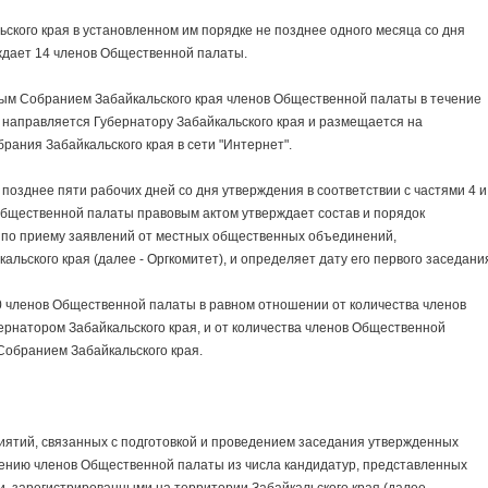
го края в установленном им порядке не позднее одного месяца со дня
ждает 14 членов Общественной палаты.
Собранием Забайкальского края членов Общественной палаты в течение
я направляется Губернатору Забайкальского края и размещается на
ания Забайкальского края в сети "Интернет".
зднее пяти рабочих дней со дня утверждения в соответствии с частями 4 и
Общественной палаты правовым актом утверждает состав и порядок
 по приему заявлений от местных общественных объединений,
льского края (далее - Оргкомитет), и определяет дату его первого заседани
ленов Общественной палаты в равном отношении от количества членов
рнатором Забайкальского края, и от количества членов Общественной
обранием Забайкальского края.
ий, связанных с подготовкой и проведением заседания утвержденных
ению членов Общественной палаты из числа кандидатур, представленных