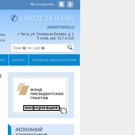
Мы в соцсетях:
(3022) 21-03-01
opzab@yandex.ru
г. Чита, ул. Генерала Белика, д. 1
тва
5 этаж, каб. 517 и 518
о и
МОП
ДЛЯ НКО
НАРОДНАЯ ОЦЕНКА КАЧЕСТВА
и
АКТУАЛЬНЫЙ
КОММЕНТАРИ�