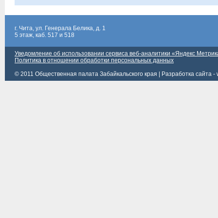
г. Чита, ул. Генерала Белика, д. 1
5 этаж, каб. 517 и 518
Уведомление об использовании сервиса веб-аналитики «Яндекс Метрик
Политика в отношении обработки персональных данных
© 2011 Общественная палата Забайкальского края |
Разработка сайта - 