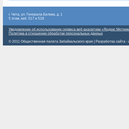
г. Чита, ул. Генерала Белика, д. 1
5 этаж, каб. 517 и 518
Уведомление об использовании сервиса веб-аналитики «Яндекс Метрик
Политика в отношении обработки персональных данных
© 2011 Общественная палата Забайкальского края |
Разработка сайта - 