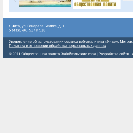
г. Чита, ул. Генерала Белика, д. 1
5 этаж, каб. 517 и 518
Уведомление об использовании сервиса веб-аналитики «Яндекс Метрик
Политика в отношении обработки персональных данных
© 2011 Общественная палата Забайкальского края |
Разработка сайта - 