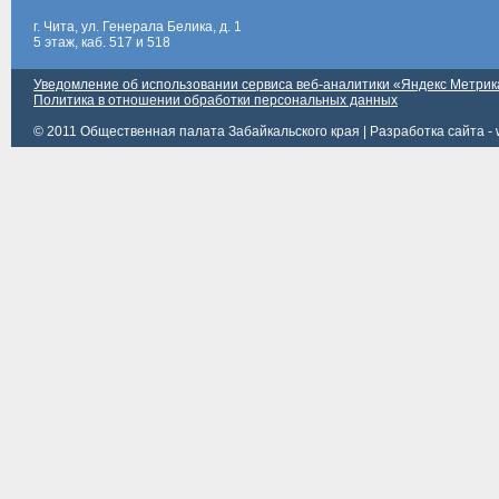
г. Чита, ул. Генерала Белика, д. 1
5 этаж, каб. 517 и 518
Уведомление об использовании сервиса веб-аналитики «Яндекс Метрик
Политика в отношении обработки персональных данных
© 2011 Общественная палата Забайкальского края |
Разработка сайта - 