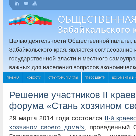
ОБЩЕСТВЕННАЯ
Забайкальского 
Целью деятельности Общественной палаты, в
Забайкальского края, является согласование
государственной власти и местного самоупр
важных для населения вопросов экономическо
ГЛАВНАЯ
НОВОСТИ
СТРУКТУРА ПАЛАТЫ
ПРЕСС-ЦЕНТР
ДОКУМЕНТЫ И 
Решение участников II крае
форума «Стань хозяином св
29 марта 2014 года состоялся
II-й крае
хозяином своего дома!»
, проведенный 