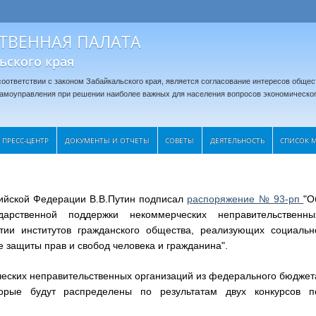
ТВЕННАЯ ПАЛАТА
ьского края
оответствии с законом Забайкальского края, является согласование интересов общес
 самоуправления при решении наиболее важных для населения вопросов экономическог
ПРЕСС-ЦЕНТР
ДОКУМЕНТЫ И ОТЧЕТЫ
CОВЕТЫ
ДЕЯТЕЛЬНОСТЬ
СПИСОК 
сийской Федерации В.В.Путин подписал
распоряжение № 93-рп
"О
арственной поддержки некоммерческих неправительственны
итии институтов гражданского общества, реализующих социальн
 защиты прав и свобод человека и гражданина".
ческих неправительственных организаций из федерального бюджет
торые будут распределены по результатам двух конкурсов
п