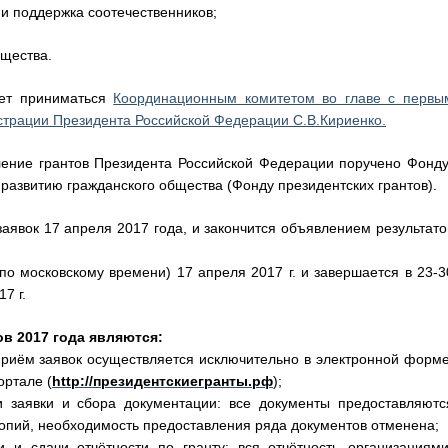
и поддержка соотечественников;
бщества.
дет приниматься
Координационным комитетом во главе с первы
трации Президента Российской Федерации С.В.Кириенко.
ление грантов Президента Российской Федерации поручено Фонду
 развитию гражданского общества (Фонду президентских грантов).
аявок 17 апреля 2017 года, и закончится объявлением результато
по московскому времени) 17 апреля 2017 г. и завершается в 23-3
7 г.
в 2017 года являются:
риём заявок осуществляется исключительно в электронной форме
ортале (
http://президентскиегранты.рф
);
и заявки и сбора документации: все документы предоставляютс
копий, необходимость предоставления ряда документов отменена;
 и сдачи отчётности по гранту: вся отчётность организациями