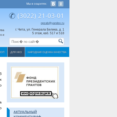
Мы в соцсетях:
(3022) 21-03-01
opzab@yandex.ru
г. Чита, ул. Генерала Белика, д. 1
тва
5 этаж, каб. 517 и 518
о и
МОП
ДЛЯ НКО
НАРОДНАЯ ОЦЕНКА КАЧЕСТВА
б
х
о
а
о
АКТУАЛЬНЫЙ
КОММЕНТАРИ�