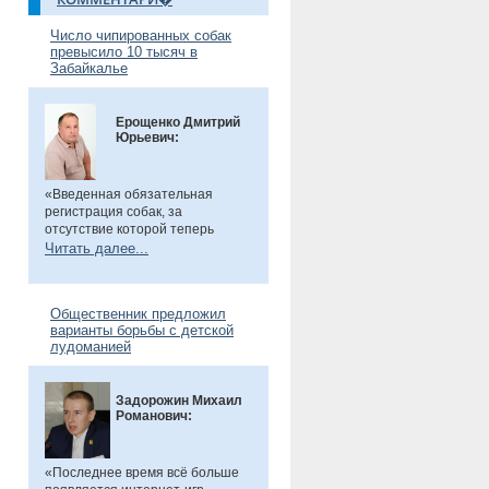
Число чипированных собак
превысило 10 тысяч в
Забайкалье
Ерощенко Дмитрий
Юрьевич:
«Введенная обязательная
регистрация собак, за
отсутствие которой теперь
предусмотрен штраф. Эта мера
Читать далее...
направлена на более строгий
учет домашних животных и
повышение ответственности их
Общественник предложил
владельцев. Особенно важно,
варианты борьбы с детской
что регистрация бесплатна, а
лудоманией
владельцам нужно лишь
оплатить чип или метку. Новые
правила помогут сделать
Задорожин Михаил
контроль за питомцами более
Романович:
прозрачным и системным», -
сказал общественник.
«Последнее время всё больше