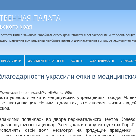
ТВЕННАЯ ПАЛАТА
ьского края
оответствии с законом Забайкальского края, является согласование интересов общес
 самоуправления при решении наиболее важных для населения вопросов экономическог
ПРЕСС-ЦЕНТР
ДОКУМЕНТЫ И ОТЧЕТЫ
CОВЕТЫ
ДЕЯТЕЛЬНОСТЬ
СПИСОК 
благодарности украсили елки в медицински
s://www.youtube.com/watch?v=v6vWrpchW8g
ости украсили елки в медицинских учреждениях города. Член
 с наступающим Новым годом тех, кто спасает жизни людей
ской.
ланиями появилась во дворе перинатального центра Краево
развернут моностационар. Здесь, как и в других пунктах борьб
сполнять свой долг, несмотря на грядущие праздники 
ть им настроение, выразить свою благодарность решил