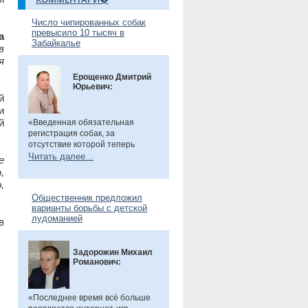
Число чипированных собак
превысило 10 тысяч в
а
Забайкалье
в
я
Ерощенко Дмитрий
Юрьевич:
й
и
й
«Введенная обязательная
регистрация собак, за
отсутствие которой теперь
предусмотрен штраф. Эта мера
Читать далее...
е
направлена на более строгий
,
учет домашних животных и
,
повышение ответственности их
Общественник предложил
владельцев. Особенно важно,
варианты борьбы с детской
что регистрация бесплатна, а
лудоманией
в
владельцам нужно лишь
оплатить чип или метку. Новые
правила помогут сделать
Задорожин Михаил
контроль за питомцами более
Романович:
прозрачным и системным», -
сказал общественник.
«Последнее время всё больше