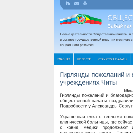
ОБЩЕС
Забайкал
Целью деятельности Общественной палаты, в с
и органов государственной власти и местного
социального развития.
ГЛАВНАЯ
НОВОСТИ
СТРУКТУРА ПАЛАТЫ
Гирлянды пожеланий и 
учреждениях Читы
http
Гирлянды пожеланий и благодарн
общественной палаты поздравили
Подробности у Александры Сергут
Украшенная елка с теплыми поже
клинической больницы, где сейчас 
с ковид, медики продолжают и
предновогоднюю суету. Подня