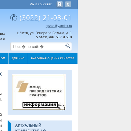
Мы в соцсетях:
(3022) 21-03-01
opzab@yandex.ru
г. Чита, ул. Генерала Белика, д. 1
тва
5 этаж, каб. 517 и 518
о и
МОП
ДЛЯ НКО
НАРОДНАЯ ОЦЕНКА КАЧЕСТВА
х
ы
.
й
ы
АКТУАЛЬНЫЙ
и
и
КОММЕНТАРИ�