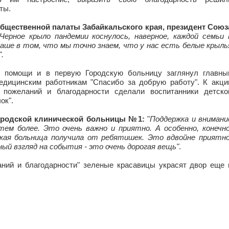
ты.
бщественной палаты Забайкальского края, президент Союз
"Черное крыло пандемии коснулось, наверное, каждой семьи 
наше в том, что мы точно знаем, что у нас есть белые крыль
.
 помощи и в первую Городскую больницу заглянул главны
едицинским работникам "Спасибо за добрую работу". К акци
 пожеланий и благодарности сделали воспитанники детско
ок".
ородской клинической больницы №1:
"
Поддержка и внимани
тем более. Это очень важно и приятно. А особенно, конечно
ская больница получила от ребятишек. Это вдвойне приятно
й взгляд на события - это очень дорогая вещь"
.
аний и благодарности" зеленые красавицы украсят двор еще 