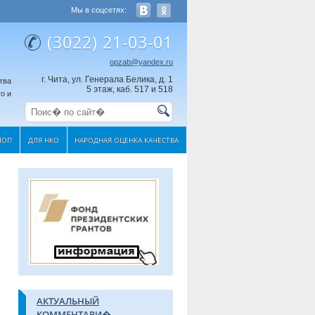
Мы в соцсетях:
(3022) 21-03-01
opzab@yandex.ru
г. Чита, ул. Генерала Белика, д. 1
тва
5 этаж, каб. 517 и 518
о и
МОП
ДЛЯ НКО
НАРОДНАЯ ОЦЕНКА КАЧЕСТВА
АКТУАЛЬНЫЙ
КОММЕНТАРИ�