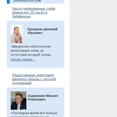
Число чипированных собак
превысило 10 тысяч в
Забайкалье
Ерощенко Дмитрий
Юрьевич:
«Введенная обязательная
регистрация собак, за
отсутствие которой теперь
предусмотрен штраф. Эта мера
Читать далее...
направлена на более строгий
учет домашних животных и
повышение ответственности их
Общественник предложил
владельцев. Особенно важно,
варианты борьбы с детской
что регистрация бесплатна, а
лудоманией
владельцам нужно лишь
оплатить чип или метку. Новые
правила помогут сделать
Задорожин Михаил
контроль за питомцами более
Романович:
прозрачным и системным», -
сказал общественник.
«Последнее время всё больше