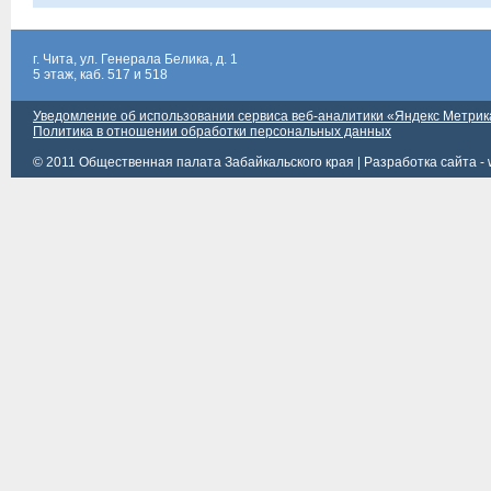
г. Чита, ул. Генерала Белика, д. 1
5 этаж, каб. 517 и 518
Уведомление об использовании сервиса веб-аналитики «Яндекс Метрик
Политика в отношении обработки персональных данных
© 2011 Общественная палата Забайкальского края |
Разработка сайта - 