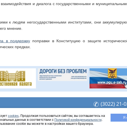
о взаимодействия и диалога с государственными и муниципальным
ими к людям негосударственными институтами, они аккумулирую
его мнение.
ла в поддержку
поправки в Конституцию о защите историческо
ических предках.
(3022) 21-
opzab@yandex.ru
зует 
. Продолжая пользоваться сайтом, вы соглашаетесь на 
cookies
Я 
еб-аналитики «Яндекс Метрика»
нальных данных в соответствии с 
. 
Политикой конфеденциальности
альных данных
ьзование cookie вы можете в настройках вашего браузера.