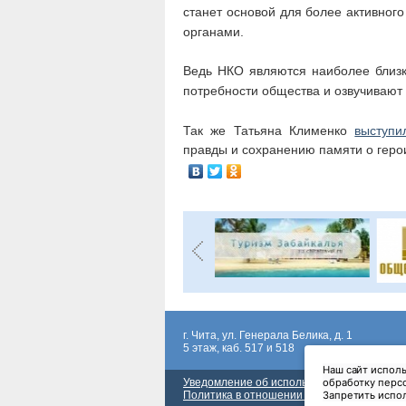
станет основой для более активног
органами.
Ведь НКО являются наиболее близк
потребности общества и озвучивают 
Так же Татьяна Клименко
выступи
правды и сохранению памяти о геро
г. Чита, ул. Генерала Белика, д. 1
5 этаж, каб. 517 и 518
Наш сайт исполь
Уведомление об использовании сервиса в
обработку персо
Политика в отношении обработки персон
Запретить испол