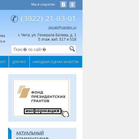
Мы в соцсетях:
(3022) 21-03-01
opzab@yandex.ru
г. Чита, ул. Генерала Белика, д. 1
тва
5 этаж, каб. 517 и 518
о и
МОП
ДЛЯ НКО
НАРОДНАЯ ОЦЕНКА КАЧЕСТВА
АКТУАЛЬНЫЙ
КОММЕНТАРИ�