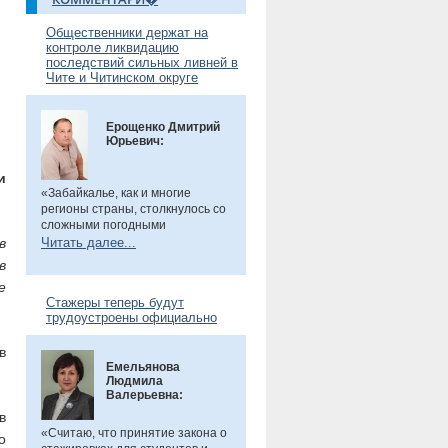
Общественники держат на
контроле ликвидацию
последствий сильных ливней в
Чите и Читинском округе
Ерощенко Дмитрий
Юрьевич:
и
«Забайкалье, как и многие
регионы страны, столкнулось со
сложными погодными
условиями. Но благодаря ранее
в
Читать далее...
установленным дамбам выхода
в
рек во многих местах удалось
е
избежать. Например, по речкам
Стажеры теперь будут
Танха и Курчина наблюдается
трудоустроены официально
даже небольшой спад уровня
воды. В частности, в селе Танха
в
Читинского округа, в котором мы
Емельянова
в прошлом году
были
, жители
Людмила
претензий не имеют. Есть
Валерьевна:
сложности в поселке
в
Биофабрика. Там подтоплены
приусадебные участки.
«Считаю, что принятие закона о
о