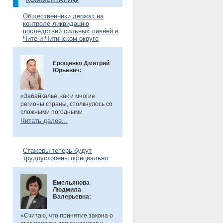
Общественники держат на
контроле ликвидацию
последствий сильных ливней в
Чите и Читинском округе
Ерощенко Дмитрий
Юрьевич:
«Забайкалье, как и многие
регионы страны, столкнулось со
сложными погодными
условиями. Но благодаря ранее
Читать далее...
установленным дамбам выхода
рек во многих местах удалось
избежать. Например, по речкам
Стажеры теперь будут
Танха и Курчина наблюдается
трудоустроены официально
даже небольшой спад уровня
воды. В частности, в селе Танха
Читинского округа, в котором мы
Емельянова
в прошлом году
были
, жители
Людмила
претензий не имеют. Есть
Валерьевна:
сложности в поселке
Биофабрика. Там подтоплены
приусадебные участки.
«Считаю, что принятие закона о