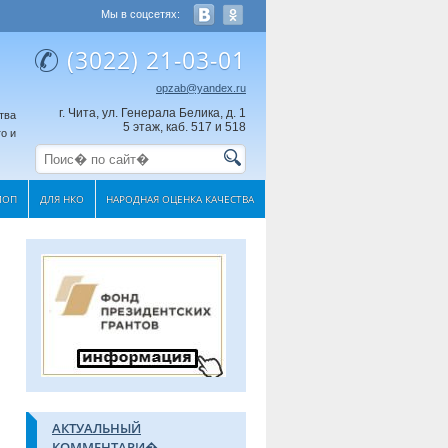
Мы в соцсетях:
(3022) 21-03-01
opzab@yandex.ru
г. Чита, ул. Генерала Белика, д. 1
тва
5 этаж, каб. 517 и 518
о и
МОП
ДЛЯ НКО
НАРОДНАЯ ОЦЕНКА КАЧЕСТВА
АКТУАЛЬНЫЙ
КОММЕНТАРИ�