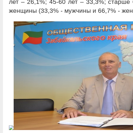
лет – 26,1%; 45-60 лет – 33,3%; старше
женщины (33,3% - мужчины и 66,7% - же