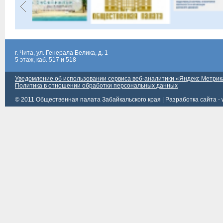
г. Чита, ул. Генерала Белика, д. 1
5 этаж, каб. 517 и 518
Уведомление об использовании сервиса веб-аналитики «Яндекс Метрик
Политика в отношении обработки персональных данных
© 2011 Общественная палата Забайкальского края |
Разработка сайта - 