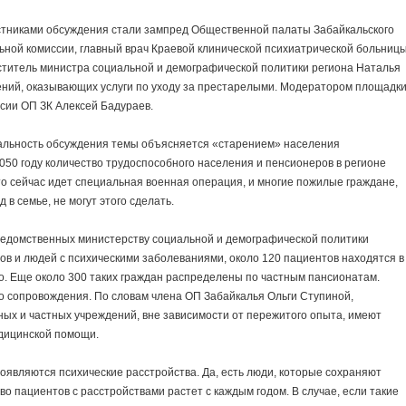
тниками обсуждения стали зампред Общественной палаты Забайкальского
ьной комиссии, главный врач Краевой клинической психиатрической больниц
меститель министра социальной и демографической политики региона Наталья
ений, оказывающих услуги по уходу за престарелыми. Модератором площадк
сии ОП ЗК Алексей Бадураев.
альность обсуждения темы объясняется «старением» населения
 2050 году количество трудоспособного населения и пенсионеров в регионе
что сейчас идет специальная военная операция, и многие пожилые граждане,
в семье, не могут этого сделать.
ведомственных министерству социальной и демографической политики
ов и людей с психическими заболеваниями, около 120 пациентов находятся в
о. Еще около 300 таких граждан распределены по частным пансионатам.
о сопровождения. По словам члена ОП Забайкалья Ольги Ступиной,
ных и частных учреждений, вне зависимости от пережитого опыта, имеют
дицинской помощи.
появляются психические расстройства. Да, есть люди, которые сохраняют
ство пациентов с расстройствами растет с каждым годом. В случае, если такие