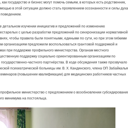
 как государство и бизнес могут помочь семьям, в которых есть родственник,
мощью в этой ситуации должно стать проявлением осознанности и силы духа
 поведением.
е детальном изучении инициатив и предложений по изменению
рестарелых с целью разработки предложений по синхронизации нормативной
нях, чтобы правила были понятными, едиными по сути, но при этом гибкими
им организациям предложили воспользоваться грантовой поддержкой и
ммах при поддержке профильного министерства. Органам местного
щественную поддержку социально ориентированным организациям по
 государственно-частного партнёрства. В ходе обсуждения также прозвучало
еской психиатрической больницы им. В. Х. Кандинского, члена ОП Забайкалья
семинаров (повышении квалификации) для медицинских работников частных
 профильное министерство с предложением о возобновлении субсидировани
ого минимума на постояльца.