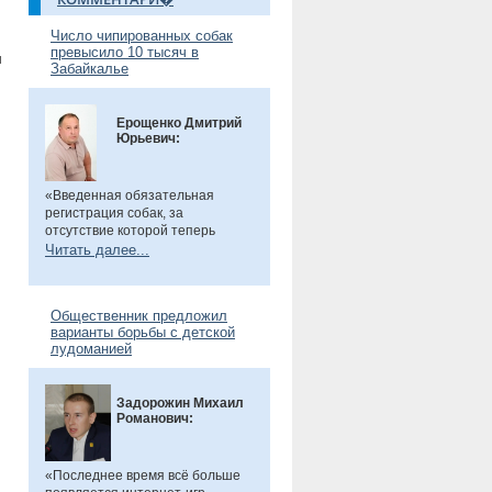
Число чипированных собак
превысило 10 тысяч в
ы
Забайкалье
и
Ерощенко Дмитрий
Юрьевич:
«Введенная обязательная
регистрация собак, за
отсутствие которой теперь
предусмотрен штраф. Эта мера
Читать далее...
направлена на более строгий
учет домашних животных и
повышение ответственности их
Общественник предложил
владельцев. Особенно важно,
варианты борьбы с детской
что регистрация бесплатна, а
лудоманией
владельцам нужно лишь
оплатить чип или метку. Новые
правила помогут сделать
Задорожин Михаил
контроль за питомцами более
Романович:
прозрачным и системным», -
сказал общественник.
«Последнее время всё больше