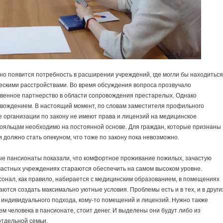
здно появится потребность в расширении учреждений, где могли бы находиться
ескими расстройствами. Во время обсуждения вопроса прозвучало
венное партнерство в области сопровождения престарелых. Однако
овождением. В настоящий момент, по словам заместителя профильного
 организации по закону не имеют права и лицензий на медицинское
тояльцам необходимо на постоянной основе. Для граждан, которые признаны
должно стать опекуном, что тоже по закону пока невозможно.
е пансионаты показали, что комфортное проживание пожилых, зачастую
в частных учреждениях стараются обеспечить на самом высоком уровне.
онал, как правило, набирается с медицинским образованием, в помещениях
ются создать максимально уютные условия. Проблемы есть и в тех, и в други
и индивидуального подхода, кому-то помещений и лицензий. Нужно также
ем человека в пансионате, стоит денег. И выделены они будут либо из
отдельной семьи.