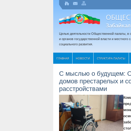
ОБЩЕС
Забайкал
Целью деятельности Общественной палаты, в с
и органов государственной власти и местного
социального развития.
ГЛАВНАЯ
НОВОСТИ
СТРУКТУРА ПАЛАТЫ
С мыслью о будущем: О
домов престарелых и с
расстройствами
Ком
пре
мон
осм
заб
стол