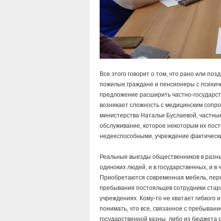
Все этого говорит о том, что рано или по
пожилые граждане и пенсионеры с психич
предложение расширить частно-государст
возникает сложность с медицинским сопр
министерства Натальи Буслаевой, частные
обслуживание, которое некоторым их пос
недееспособными, учреждение фактически 
Реальные выезды общественников в разны
одиноких людей, и в государственных, и 
Приобретаются современная мебель, перс
пребывания постояльцев сотрудники стара
учреждениях. Кому-то не хватает гибкого 
понимать, что все, связанное с пребывани
государственной казны, либо из бюджета 