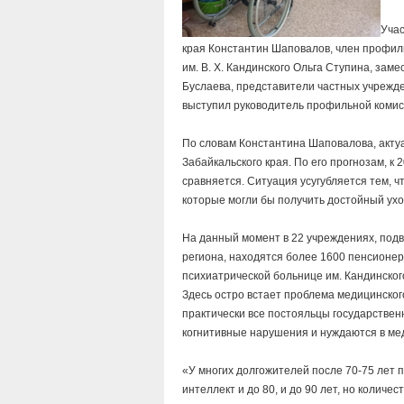
Учас
края Константин Шаповалов, член профил
им. В. Х. Кандинского Ольга Ступина, за
Буслаева, представители частных учрежд
выступил руководитель профильной комис
По словам Константина Шаповалова, акту
Забайкальского края. По его прогнозам, к
сравняется. Ситуация усугубляется тем, 
которые могли бы получить достойный уход 
На данный момент в 22 учреждениях, под
региона, находятся более 1600 пенсионер
психиатрической больнице им. Кандинског
Здесь остро встает проблема медицинског
практически все постояльцы государствен
когнитивные нарушения и нуждаются в ме
«У многих долгожителей после 70-75 лет 
интеллект и до 80, и до 90 лет, но количе