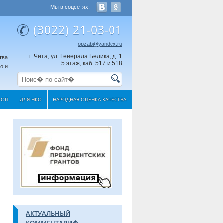
Мы в соцсетях:
(3022) 21-03-01
opzab@yandex.ru
г. Чита, ул. Генерала Белика, д. 1
тва
5 этаж, каб. 517 и 518
о и
МОП
ДЛЯ НКО
НАРОДНАЯ ОЦЕНКА КАЧЕСТВА
АКТУАЛЬНЫЙ
КОММЕНТАРИ�