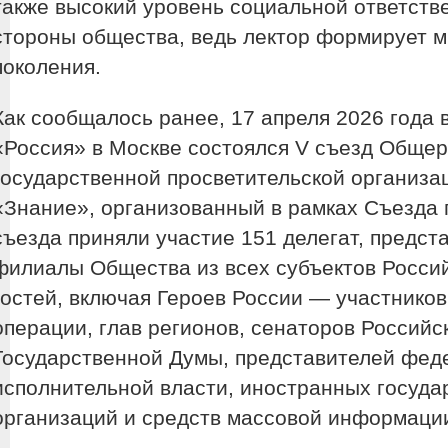
также высокий уровень социальной ответств
стороны общества, ведь лектор формирует 
поколения.
Как сообщалось ранее, 17 апреля 2026 года
«Россия» в Москве состоялся V съезд Обще
государственной просветительской организа
«Знание», организованный в рамках Съезда 
съезда приняли участие 151 делегат, предс
филиалы Общества из всех субъектов Россий
гостей, включая Героев России — участнико
операции, глав регионов, сенаторов Российс
Государственной Думы, представителей фед
исполнительной власти, иностранных госуда
организаций и средств массовой информаци