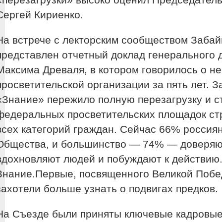
Сергей Кириенко.
На встрече с лекторским сообществом Забай
представлен отчетный доклад генерального
Максима Древаля, в котором говорилось о н
просветительской организации за пять лет. 
«Знание» пережило полную перезагрузку и с
федеральных просветительских площадок ст
всех категорий граждан. Сейчас 66% россия
Общества, и большинство — 74% — доверяю
вдохновляют людей и побуждают к действию.
Знание.Первые, посвященного Великой Побе
захотели больше узнать о подвигах предков.
На Съезде были приняты ключевые кадровы