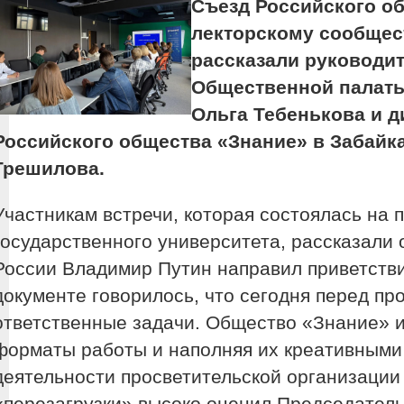
Съезд Российского о
лекторскому сообщест
рассказали руководи
Общественной палаты
Ольга Тебенькова и 
Российского общества «Знание» в Забайк
Грешилова.
Участникам встречи, которая состоялась на 
государственного университета, рассказали 
России Владимир Путин направил приветстви
документе говорилось, что сегодня перед пр
ответственные задачи. Общество «Знание» и
форматы работы и наполняя их креативными 
деятельности просветительской организации 
«перезагрузки» высоко оценил Председател