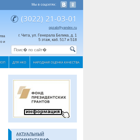
Мы в соцсетях:
(3022) 21-03-01
opzab@yandex.ru
г. Чита, ул. Генерала Белика, д. 1
тва
5 этаж, каб. 517 и 518
о и
МОП
ДЛЯ НКО
НАРОДНАЯ ОЦЕНКА КАЧЕСТВА
АКТУАЛЬНЫЙ
КОММЕНТАРИ�