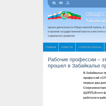
ОБЩЕС
Забайкал
Целью деятельности Общественной палаты, в с
и органов государственной власти и местного
социального развития.
ГЛАВНАЯ
НОВОСТИ
СТРУКТУРА ПАЛАТЫ
Рабочие профессии – э
прошел в Забайкалье п
В Забайкалье п
профессий «СПО
первые два дня
Соорганизатор
(ЦОПП).Всего ф
работали в райо