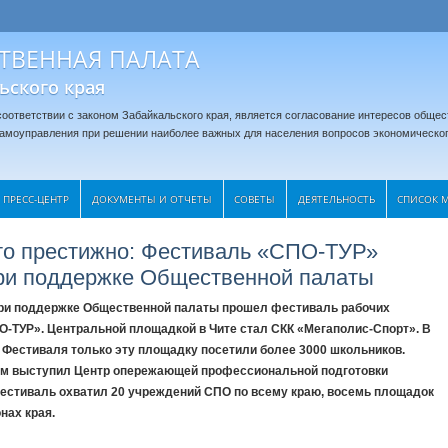
ТВЕННАЯ ПАЛАТА
ьского края
оответствии с законом Забайкальского края, является согласование интересов общес
 самоуправления при решении наиболее важных для населения вопросов экономическог
ПРЕСС-ЦЕНТР
ДОКУМЕНТЫ И ОТЧЕТЫ
CОВЕТЫ
ДЕЯТЕЛЬНОСТЬ
СПИСОК 
то престижно: Фестиваль «СПО-ТУР»
ри поддержке Общественной палаты
ри поддержке Общественной палаты прошел фестиваль рабочих
-ТУР». Центральной площадкой в Чите стал СКК «Мегаполис-Спорт». В
 Фестиваля только эту площадку посетили более 3000 школьников.
ом выступил Центр опережающей профессиональной подготовки
естиваль охватил 20 учреждений СПО по всему краю, восемь площадок
нах края.