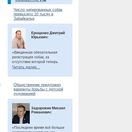
Число чипированных собак
превысило 10 тысяч в
Забайкалье
Ерощенко Дмитрий
Юрьевич:
«Введенная обязательная
регистрация собак, за
отсутствие которой теперь
предусмотрен штраф. Эта мера
Читать далее...
направлена на более строгий
учет домашних животных и
повышение ответственности их
с
Общественник предложил
владельцев. Особенно важно,
варианты борьбы с детской
что регистрация бесплатна, а
лудоманией
владельцам нужно лишь
оплатить чип или метку. Новые
правила помогут сделать
Задорожин Михаил
контроль за питомцами более
Романович:
прозрачным и системным», -
сказал общественник.
«Последнее время всё больше