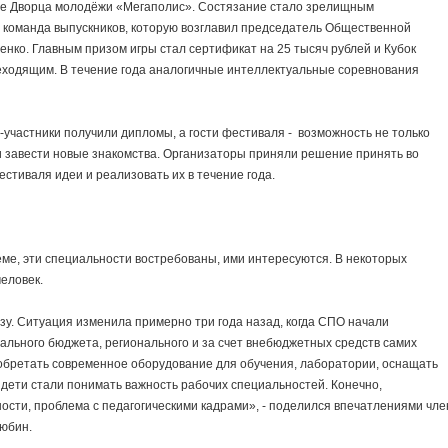
зе Дворца молодёжи «Мегаполис». Состязание стало зрелищным
 команда выпускников, которую возглавил председатель Общественной
енко. Главным призом игры стал сертификат на 25 тысяч рублей и Кубок
еходящим. В течение года аналогичные интеллектуальные соревнования
участники получили дипломы, а гости фестиваля - возможность не только
и завести новые знакомства. Организаторы приняли решение принять во
стиваля идеи и реализовать их в течение года.
ме, эти специальности востребованы, ими интересуются. В некоторых
человек.
зу. Ситуация изменила примерно три года назад, когда СПО начали
ального бюджета, регионального и за счет внебюджетных средств самих
обретать современное оборудование для обучения, лаборатории, оснащать
и дети стали понимать важность рабочих специальностей. Конечно,
ости, проблема с педагогическими кадрами», - поделился впечатлениями чле
юбин.