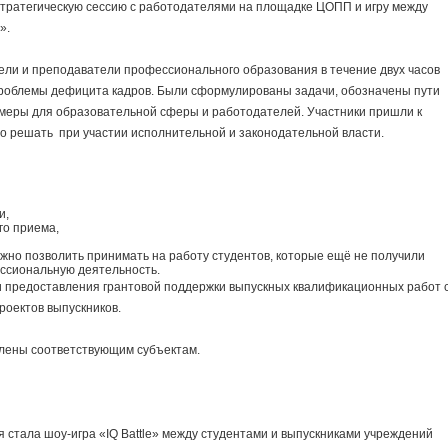
стратегическую сессию с работодателями на площадке ЦОПП и игру между
».
ели и преподаватели профессионального образования в течение двух часов
роблемы дефицита кадров. Были сформулированы задачи, обозначены пути
меры для образовательной сферы и работодателей. Участники пришли к
о решать при участии исполнительной и законодательной власти.
и,
го приема,
жно позволить принимать на работу студентов, которые ещё не получили
ссиональную деятельность.
ти предоставления грантовой поддержки выпускных квалификационных работ 
роектов выпускников.
лены соответствующим субъектам.
стала шоу-игра «IQ Battle» между студентами и выпускниками учреждений