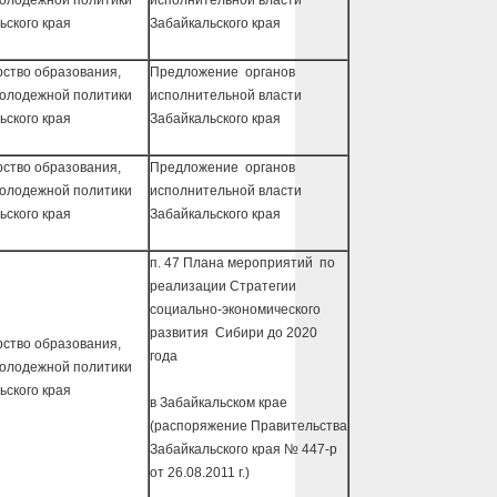
молодежной политики
исполнительной власти
где в ближайшее время
ьского края
Забайкальского края
необходимо дополнительно
оборудовать дренажную систему
для сброса воды.
ство образования,
Предложение органов
молодежной политики
исполнительной власти
ьского края
Забайкальского края
ство образования,
Предложение органов
молодежной политики
исполнительной власти
ьского края
Забайкальского края
п. 47 Плана мероприятий по
реализации Стратегии
социально-экономического
развития Сибири до 2020
ство образования,
года
молодежной политики
ьского края
в Забайкальском крае
(распоряжение Правительства
Забайкальского края № 447-р
от 26.08.2011 г.)