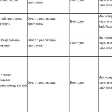
сионального
Ежегодно
науки и 
программы
Забайкал
Министер
нной программы
Отчет о реализации
Ежегодно
науки и 
 среда»
программы
Забайкал
Министер
й Федеральной
Отчет о реализации
Ежегодно
науки и 
зования
программы
Забайкал
и обмена
Министер
аучными
Отчет о реализации
Ежегодно
науки и 
мена между вузами
Забайкал