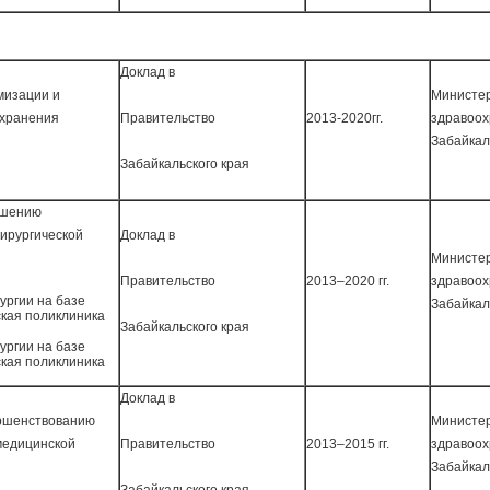
Доклад в
мизации и
Министе
охранения
Правительство
2013-2020гг.
здравоо
Забайкал
Забайкальского края
ышению
ирургической
Доклад в
Министе
Правительство
2013–2020 гг.
здравоо
ургии на базе
Забайкал
ская поликлиника
Забайкальского края
ургии на базе
ская поликлиника
Доклад в
ершенствованию
Министе
медицинской
Правительство
2013–2015 гг.
здравоо
Забайкал