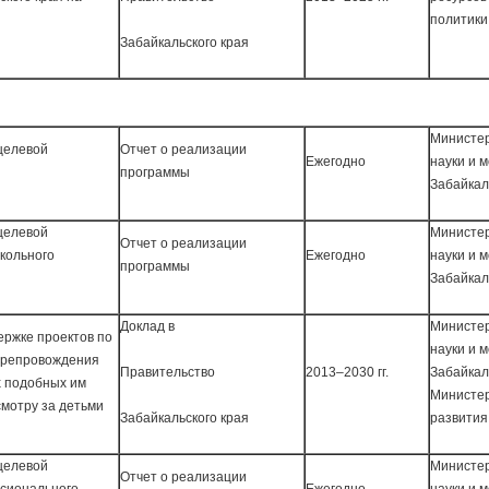
политики
Забайкальского края
Министер
целевой
Отчет о реализации
Ежегодно
науки и 
программы
Забайкал
целевой
Министер
Отчет о реализации
кольного
Ежегодно
науки и 
программы
Забайкал
Доклад в
Министер
ержке проектов по
науки и 
япрепровождения
Правительство
2013–2030 гг.
Забайкал
х подобных им
Министер
смотру за детьми
Забайкальского края
развития
целевой
Министер
Отчет о реализации