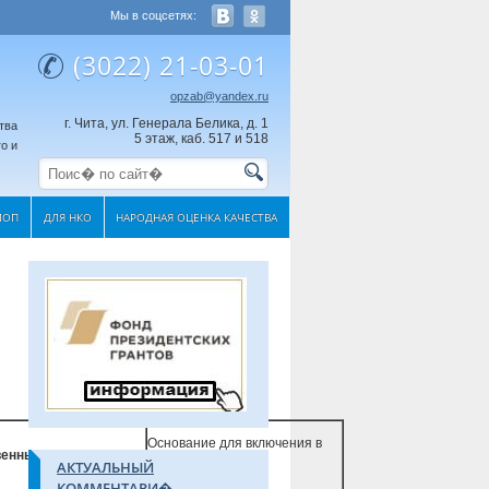
Мы в соцсетях:
(3022) 21-03-01
opzab@yandex.ru
г. Чита, ул. Генерала Белика, д. 1
тва
5 этаж, каб. 517 и 518
о и
МОП
ДЛЯ НКО
НАРОДНАЯ ОЦЕНКА КАЧЕСТВА
Основание для включения в
венные исполнители
АКТУАЛЬНЫЙ
План
КОММЕНТАРИ�