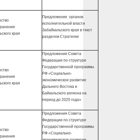
Предложение органов
рство
исполнительной власти
хранения
Забайкальского края в текст
ьского края
разделов Стратегии
Предложения Совета
Федерации по структуре
Государственной программы
рство
РФ «Социально-
хранения
экономическое развитие
ьского края
Дальнего Востока и
Байкальского региона на
период до 2025 года»
Предложения Совета
Федерации по структуре
Государственной программы
рство
РФ «Социально-
хранения
экономическое развитие