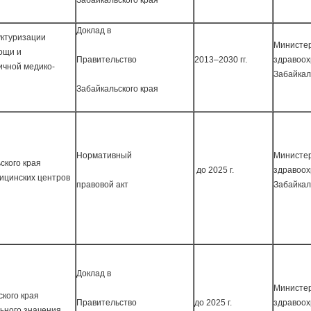
Забайкальского края
Доклад в
уктуризации
Министе
ощи и
Правительство
2013–2030 гг.
здравоо
ичной медико-
Забайкал
Забайкальского края
Нормативный
Министе
ского края
до 2025 г.
здравоо
ицинских центров
правовой акт
Забайкал
Доклад в
Министе
кого края
Правительство
до 2025 г.
здравоо
ьного значения