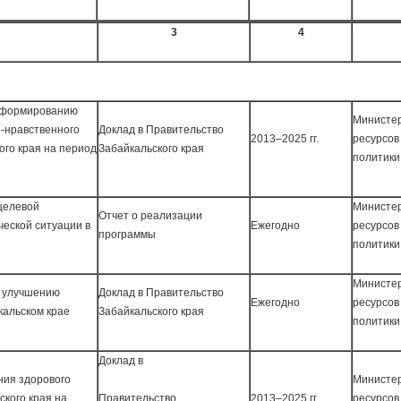
3
4
о формированию
Министер
о-нравственного
Доклад в Правительство
2013–2025 гг.
ресурсов
ого края на период
Забайкальского края
политики
целевой
Министер
Отчет о реализации
еской ситуации в
Ежегодно
ресурсов
программы
политики
Министер
о улучшению
Доклад в Правительство
Ежегодно
ресурсов
кальском крае
Забайкальского края
политики
Доклад в
ия здорового
Министер
кого края на
Правительство
2013–2025 гг.
ресурсов