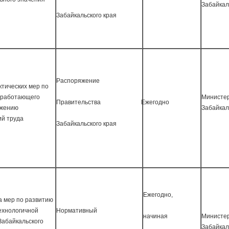
Забайкал
Забайкальского края
Распоряжение
тических мер по
 работающего
Министер
Правительства
Ежегодно
ижению
Забайкал
ий труда
Забайкальского края
Ежегодно,
а мер по развитию
ехнологичной
Нормативный
начиная
Министер
Забайкальского
Забайкал