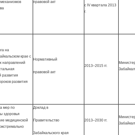
м механизмов
правовой акт
с IV квартала 2013
тва
г.
га на
айкальском крае с
Нормативный
х направлений
Министер
2013–2015 гг.
атальная
Забайкал
правовой акт
й развития
ороков развития
а мер по
Доклад в
ы здоровья
Министер
ние медицинской
Правительство
2013–2030 гг.
Забайкал
 экстремально
Забайкальского края