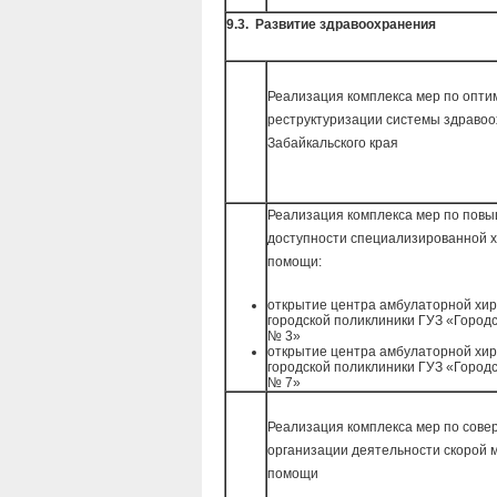
9.3. Развитие здравоохранения
Реализация комплекса мер по опти
реструктуризации системы здраво
Забайкальского края
Реализация комплекса мер по пов
доступности специализированной х
помощи:
открытие центра амбулаторной хир
городской поликлиники ГУЗ «Город
№ 3»
открытие центра амбулаторной хир
городской поликлиники ГУЗ «Город
№ 7»
Реализация комплекса мер по сов
организации деятельности скорой 
помощи