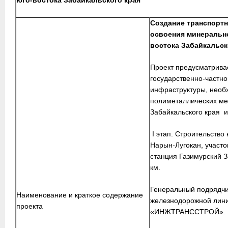
юго-востока Забайкальского края
Создание транспорт
освоения минеральн
востока Забайкальск
Проект предусматрива
государственно-частн
инфраструктуры, необ
полиметаллических ме
Забайкальского края и 
I этап. Строительст
Нарын-Лугокан, участо
станция Газимурский З
км.
Генеральный подрядчик
Наименование и краткое содержание
железнодорожной лин
проекта
«ИНЖТРАНССТРОЙ».