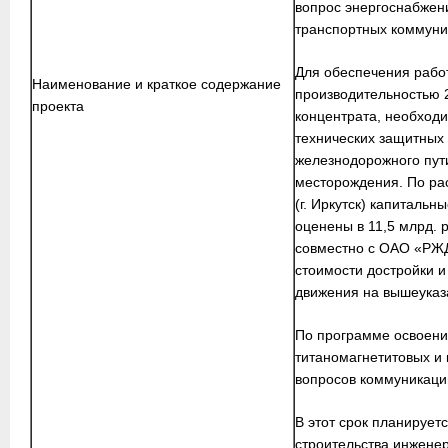
вопрос энергоснабжени
транспортных коммуни
Для обеспечения рабо
Наименование и краткое содержание
производительностью 2
проекта
концентрата, необход
технических защитных
железнодорожного пути
месторождения. По ра
(г. Иркутск) капитальн
оценены в 11,5 млрд. 
совместно с ОАО «РЖД
стоимости достройки 
движения на вышеуказа
По программе освоени
титаномагнетитовых и
вопросов коммуникаций
В этот срок планирует
строительства инжене