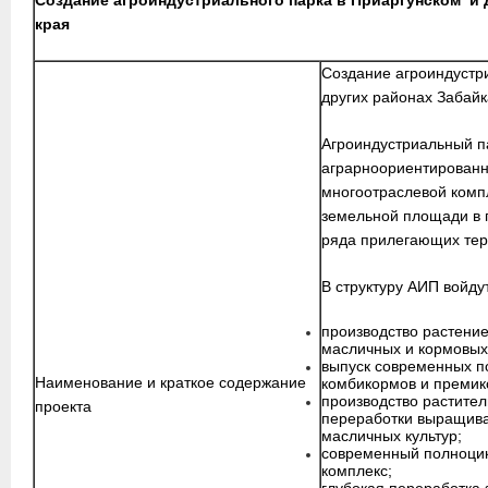
Создание агроиндустриального парка в Приаргунском и 
края
Создание агроиндустр
других районах Забайк
Агроиндустриальный п
аграрноориентированн
многоотраслевой комп
земельной площади в 
ряда прилегающих тер
В структуру АИП войду
производство растение
масличных и кормовых 
выпуск современных п
Наименование и краткое содержание
комбикормов и премик
производство растител
проекта
переработки выращива
масличных культур;
современный полноци
комплекс;