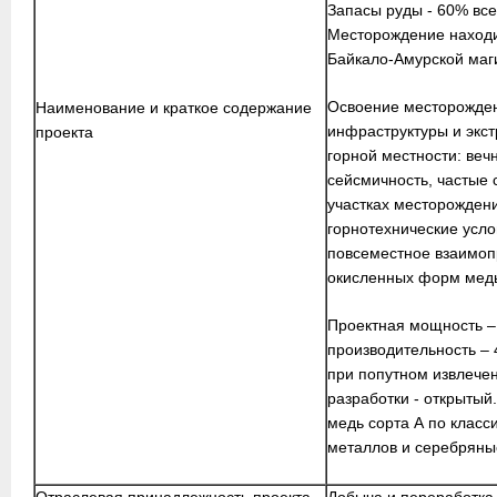
Запасы руды - 60% все
Месторождение находит
Байкало-Амурской маг
Освоение месторожден
Наименование и краткое содержание
инфраструктуры и экс
проекта
горной местности: веч
сейсмичность, частые 
участках месторожден
горнотехнические усло
повсеместное взаимоп
окисленных форм мед
Проектная мощность – 
производительность – 
при попутном извлечен
разработки - открытый
медь сорта А по клас
металлов и серебряны