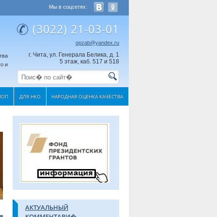
Мы в соцсетях:
(3022) 21-03-01
opzab@yandex.ru
г. Чита, ул. Генерала Белика, д. 1
тва
5 этаж, каб. 517 и 518
о и
МОП
ДЛЯ НКО
НАРОДНАЯ ОЦЕНКА КАЧЕСТВА
АКТУАЛЬНЫЙ
КОММЕНТАРИ�