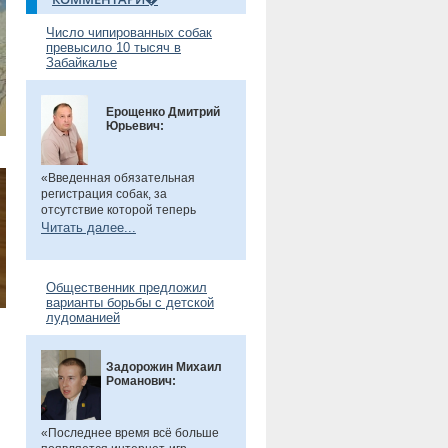
Число чипированных собак
превысило 10 тысяч в
Забайкалье
Ерощенко Дмитрий
Юрьевич:
«Введенная обязательная
регистрация собак, за
отсутствие которой теперь
предусмотрен штраф. Эта мера
Читать далее...
направлена на более строгий
учет домашних животных и
повышение ответственности их
Общественник предложил
владельцев. Особенно важно,
варианты борьбы с детской
что регистрация бесплатна, а
лудоманией
владельцам нужно лишь
оплатить чип или метку. Новые
правила помогут сделать
Задорожин Михаил
контроль за питомцами более
Романович:
прозрачным и системным», -
сказал общественник.
«Последнее время всё больше