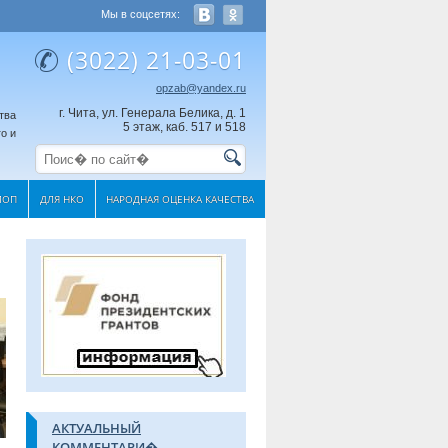
Мы в соцсетях:
(3022) 21-03-01
opzab@yandex.ru
г. Чита, ул. Генерала Белика, д. 1
тва
5 этаж, каб. 517 и 518
о и
МОП
ДЛЯ НКО
НАРОДНАЯ ОЦЕНКА КАЧЕСТВА
АКТУАЛЬНЫЙ
КОММЕНТАРИ�