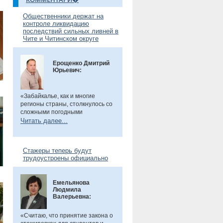
Общественники держат на
контроле ликвидацию
последствий сильных ливней в
Чите и Читинском округе
Ерощенко Дмитрий
Юрьевич:
«Забайкалье, как и многие
регионы страны, столкнулось со
сложными погодными
условиями. Но благодаря ранее
Читать далее...
установленным дамбам выхода
рек во многих местах удалось
избежать. Например, по речкам
Стажеры теперь будут
Танха и Курчина наблюдается
трудоустроены официально
даже небольшой спад уровня
воды. В частности, в селе Танха
Читинского округа, в котором мы
Емельянова
в прошлом году
были
, жители
Людмила
претензий не имеют. Есть
Валерьевна:
сложности в поселке
Биофабрика. Там подтоплены
приусадебные участки.
«Считаю, что принятие закона о