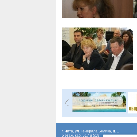
г. Чита, ул. Генерала Белика, д. 1
5 этаж, каб. 517 и 518