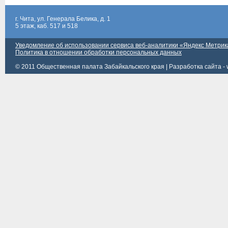
г. Чита, ул. Генерала Белика, д. 1
5 этаж, каб. 517 и 518
Уведомление об использовании сервиса веб-аналитики «Яндекс Метрик
Политика в отношении обработки персональных данных
© 2011 Общественная палата Забайкальского края |
Разработка сайта - 