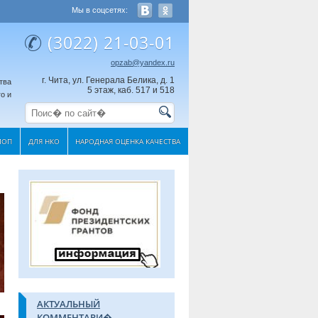
Мы в соцсетях:
(3022) 21-03-01
opzab@yandex.ru
г. Чита, ул. Генерала Белика, д. 1
тва
5 этаж, каб. 517 и 518
о и
МОП
ДЛЯ НКО
НАРОДНАЯ ОЦЕНКА КАЧЕСТВА
АКТУАЛЬНЫЙ
КОММЕНТАРИ�