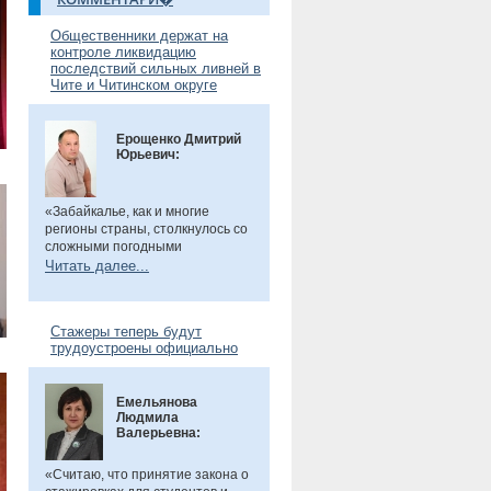
Общественники держат на
контроле ликвидацию
последствий сильных ливней в
Чите и Читинском округе
Ерощенко Дмитрий
Юрьевич:
«Забайкалье, как и многие
регионы страны, столкнулось со
сложными погодными
условиями. Но благодаря ранее
Читать далее...
установленным дамбам выхода
рек во многих местах удалось
избежать. Например, по речкам
Стажеры теперь будут
Танха и Курчина наблюдается
трудоустроены официально
даже небольшой спад уровня
воды. В частности, в селе Танха
Читинского округа, в котором мы
Емельянова
в прошлом году
были
, жители
Людмила
претензий не имеют. Есть
Валерьевна:
сложности в поселке
Биофабрика. Там подтоплены
приусадебные участки.
«Считаю, что принятие закона о