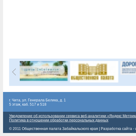
г. Чита, ул. Генерала Белика, д. 1
5 этаж, каб. 517 и 518
Уведомление об использовании сервиса веб-аналитики «Яндекс Метрик
Политика в отношении обработки персональных данных
© 2011 Общественная палата Забайкальского края |
Разработка сайта - 