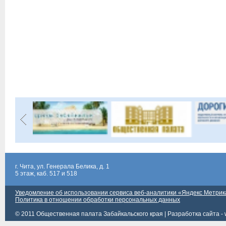
г. Чита, ул. Генерала Белика, д. 1
5 этаж, каб. 517 и 518
Уведомление об использовании сервиса веб-аналитики «Яндекс Метрик
Политика в отношении обработки персональных данных
© 2011 Общественная палата Забайкальского края |
Разработка сайта - 