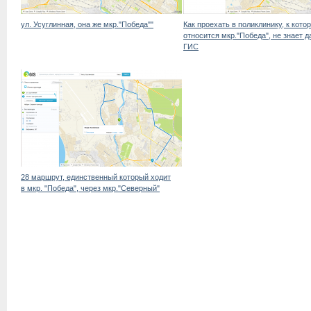
ул. Усуглинная, она же мкр."Победа""
Как проехать в поликлинику, к кото
относится мкр."Победа", не знает д
ГИС
28 маршрут, единственный который ходит
в мкр. "Победа", через мкр."Северный"