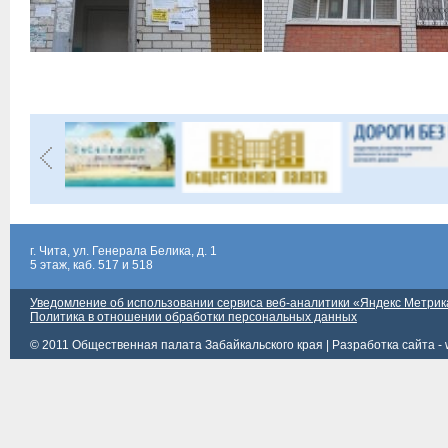
г. Чита, ул. Генерала Белика, д. 1
5 этаж, каб. 517 и 518
Уведомление об использовании сервиса веб-аналитики «Яндекс Метрик
Политика в отношении обработки персональных данных
© 2011 Общественная палата Забайкальского края |
Разработка сайта - 