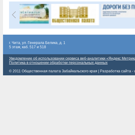
г. Чита, ул. Генерала Белика, д. 1
5 этаж, каб. 517 и 518
Уведомление об использовании сервиса веб-аналитики «Яндекс Метрик
Политика в отношении обработки персональных данных
© 2011 Общественная палата Забайкальского края |
Разработка сайта - 