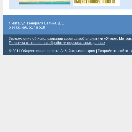
г. Чита, ул. Генерала Белика, д. 1
5 этаж, каб. 517 и 518
Уведомление об использовании сервиса веб-аналитики «Яндекс Метрик
Политика в отношении обработки персональных данных
© 2011 Общественная палата Забайкальского края |
Разработка сайта - 