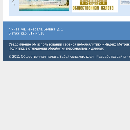
г. Чита, ул. Генерала Белика, д. 1
5 этаж, каб. 517 и 518
Уведомление об использовании сервиса веб-аналитики «Яндекс Метрик
Политика в отношении обработки персональных данных
© 2011 Общественная палата Забайкальского края |
Разработка сайта - 