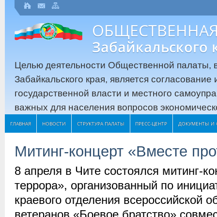
ОБЩЕСТВЕННАЯ
Забайкальского 
Целью деятельности Общественной палаты, в
Забайкальского края, является согласование
государственной власти и местного самоупр
важных для населения вопросов экономическо
ГЛАВНАЯ
НОВОСТИ
СТРУКТУРА ПАЛАТЫ
ПРЕСС-ЦЕНТР
ДОКУМЕНТЫ И 
Митинг-концерт «Вместе про
8 апреля в Чите состоялся митинг-к
террора», организованный по инициа
краевого отделения всероссийской о
ветеранов «Боевое братство» совме