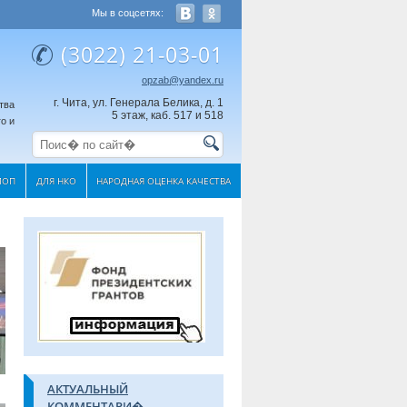
Мы в соцсетях:
(3022) 21-03-01
opzab@yandex.ru
г. Чита, ул. Генерала Белика, д. 1
тва
5 этаж, каб. 517 и 518
о и
МОП
ДЛЯ НКО
НАРОДНАЯ ОЦЕНКА КАЧЕСТВА
АКТУАЛЬНЫЙ
КОММЕНТАРИ�