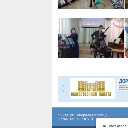
г. Чита, ул. Генерала Белика, д. 1
5 этаж, каб. 517 и 518
Наш сайт исполь