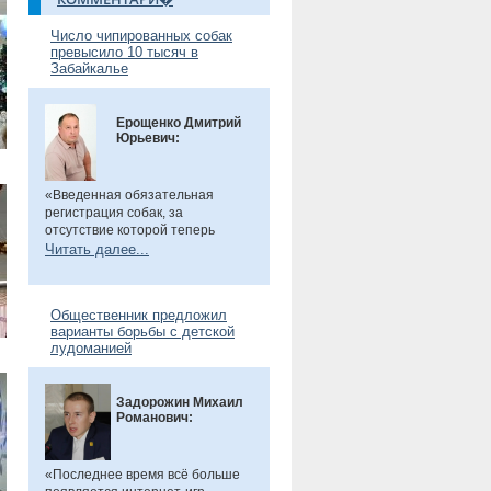
Число чипированных собак
превысило 10 тысяч в
Забайкалье
Ерощенко Дмитрий
Юрьевич:
«Введенная обязательная
регистрация собак, за
отсутствие которой теперь
предусмотрен штраф. Эта мера
Читать далее...
направлена на более строгий
учет домашних животных и
повышение ответственности их
Общественник предложил
владельцев. Особенно важно,
варианты борьбы с детской
что регистрация бесплатна, а
лудоманией
владельцам нужно лишь
оплатить чип или метку. Новые
правила помогут сделать
Задорожин Михаил
контроль за питомцами более
Романович:
прозрачным и системным», -
сказал общественник.
«Последнее время всё больше