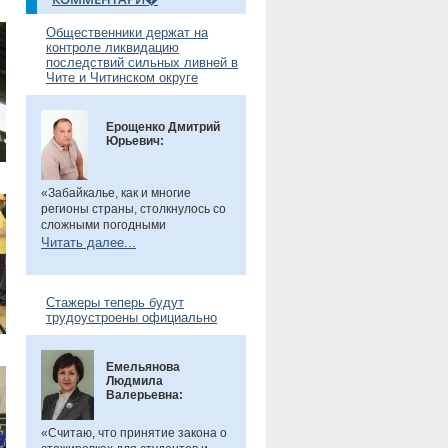
Общественники держат на
контроле ликвидацию
последствий сильных ливней в
Чите и Читинском округе
Ерощенко Дмитрий
Юрьевич:
«Забайкалье, как и многие
регионы страны, столкнулось со
сложными погодными
условиями. Но благодаря ранее
Читать далее...
установленным дамбам выхода
рек во многих местах удалось
избежать. Например, по речкам
Стажеры теперь будут
Танха и Курчина наблюдается
трудоустроены официально
даже небольшой спад уровня
воды. В частности, в селе Танха
Читинского округа, в котором мы
Емельянова
в прошлом году
были
, жители
Людмила
претензий не имеют. Есть
Валерьевна:
сложности в поселке
Биофабрика. Там подтоплены
приусадебные участки.
«Считаю, что принятие закона о