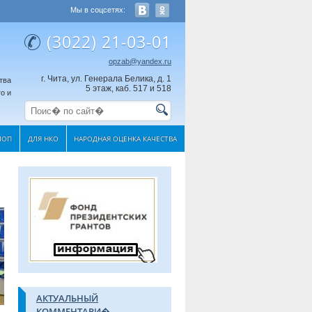
Мы в соцсетях:
(3022) 21-03-01
opzab@yandex.ru
г. Чита, ул. Генерала Белика, д. 1
тва
5 этаж, каб. 517 и 518
о и
МОП
ДЛЯ НКО
НАРОДНАЯ ОЦЕНКА КАЧЕСТВА
АКТУАЛЬНЫЙ
КОММЕНТАРИ�