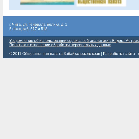
г. Чита, ул. Генерала Белика, д. 1
5 этаж, каб. 517 и 518
Уведомление об использовании сервиса веб-аналитики «Яндекс Метрик
Политика в отношении обработки персональных данных
© 2011 Общественная палата Забайкальского края |
Разработка сайта - 