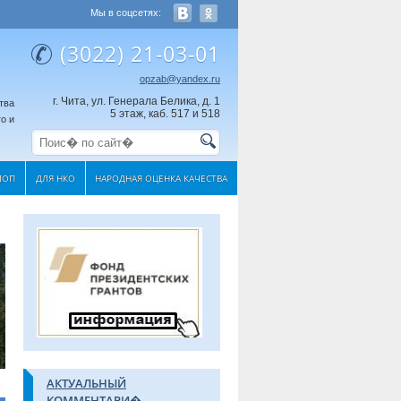
Мы в соцсетях:
(3022) 21-03-01
opzab@yandex.ru
г. Чита, ул. Генерала Белика, д. 1
тва
5 этаж, каб. 517 и 518
о и
МОП
ДЛЯ НКО
НАРОДНАЯ ОЦЕНКА КАЧЕСТВА
АКТУАЛЬНЫЙ
КОММЕНТАРИ�