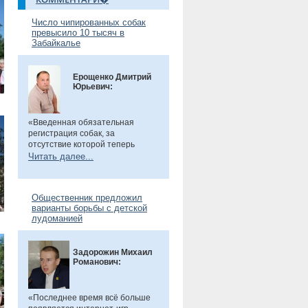
Число чипированных собак
превысило 10 тысяч в
Забайкалье
Ерощенко Дмитрий
Юрьевич:
«Введенная обязательная
регистрация собак, за
отсутствие которой теперь
предусмотрен штраф. Эта мера
Читать далее...
направлена на более строгий
учет домашних животных и
повышение ответственности их
Общественник предложил
владельцев. Особенно важно,
варианты борьбы с детской
что регистрация бесплатна, а
лудоманией
владельцам нужно лишь
оплатить чип или метку. Новые
правила помогут сделать
Задорожин Михаил
контроль за питомцами более
Романович:
прозрачным и системным», -
сказал общественник.
«Последнее время всё больше