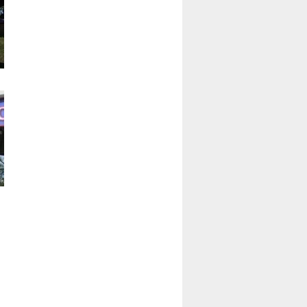
подход. Возможно, нужен
дополнительный модуль или
факультатив к разделу
экономики или обществознания
в школе.
Кроме этого, все игры, где
делаются ставки я бы
предложил запретить. В РФ есть
специальные игорные зоны, где
разрешены казино, а
современные возможности
интернета, к сожалению, делают
распространение азартных игр
повсеместным», - сказал
общественник.