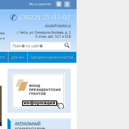
Мы в соцсетях:
(3022) 21-03-01
opzab@yandex.ru
г. Чита, ул. Генерала Белика, д. 1
тва
5 этаж, каб. 517 и 518
о и
МОП
ДЛЯ НКО
НАРОДНАЯ ОЦЕНКА КАЧЕСТВА
АКТУАЛЬНЫЙ
КОММЕНТАРИ�