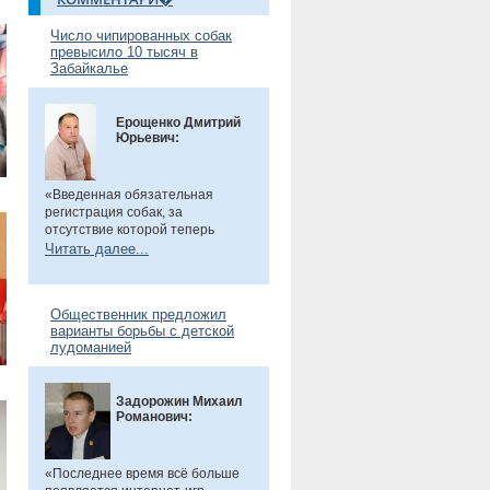
Число чипированных собак
превысило 10 тысяч в
Забайкалье
Ерощенко Дмитрий
Юрьевич:
«Введенная обязательная
регистрация собак, за
отсутствие которой теперь
предусмотрен штраф. Эта мера
Читать далее...
направлена на более строгий
учет домашних животных и
повышение ответственности их
Общественник предложил
владельцев. Особенно важно,
варианты борьбы с детской
что регистрация бесплатна, а
лудоманией
владельцам нужно лишь
оплатить чип или метку. Новые
правила помогут сделать
Задорожин Михаил
контроль за питомцами более
Романович:
прозрачным и системным», -
сказал общественник.
«Последнее время всё больше