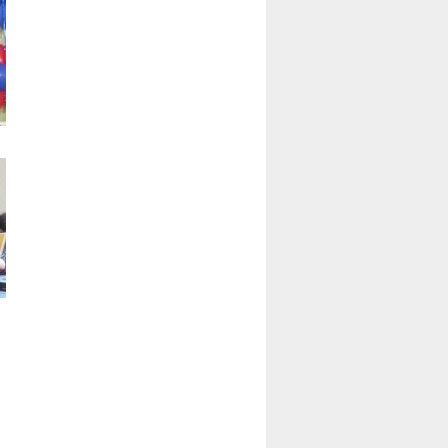
подход. Возможно, нужен
дополнительный модуль или
факультатив к разделу
экономики или обществознания
в школе.
Кроме этого, все игры, где
делаются ставки я бы
предложил запретить. В РФ есть
специальные игорные зоны, где
разрешены казино, а
современные возможности
интернета, к сожалению, делают
распространение азартных игр
повсеместным», - сказал
общественник.