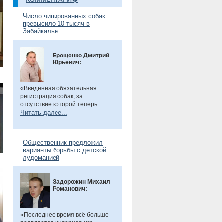
Число чипированных собак
превысило 10 тысяч в
Забайкалье
Ерощенко Дмитрий
Юрьевич:
«Введенная обязательная
регистрация собак, за
отсутствие которой теперь
предусмотрен штраф. Эта мера
Читать далее...
направлена на более строгий
учет домашних животных и
повышение ответственности их
Общественник предложил
владельцев. Особенно важно,
варианты борьбы с детской
что регистрация бесплатна, а
лудоманией
владельцам нужно лишь
оплатить чип или метку. Новые
правила помогут сделать
Задорожин Михаил
контроль за питомцами более
Романович:
прозрачным и системным», -
сказал общественник.
«Последнее время всё больше