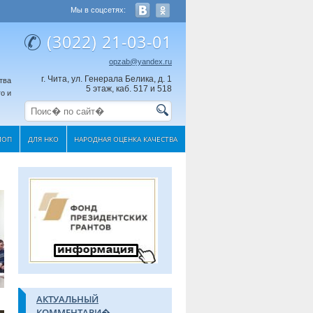
Мы в соцсетях:
(3022) 21-03-01
opzab@yandex.ru
г. Чита, ул. Генерала Белика, д. 1
тва
5 этаж, каб. 517 и 518
о и
МОП
ДЛЯ НКО
НАРОДНАЯ ОЦЕНКА КАЧЕСТВА
АКТУАЛЬНЫЙ
КОММЕНТАРИ�