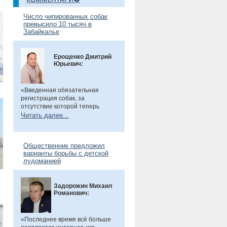
Число чипированных собак
превысило 10 тысяч в
Забайкалье
Ерощенко Дмитрий
Юрьевич:
«Введенная обязательная
регистрация собак, за
отсутствие которой теперь
предусмотрен штраф. Эта мера
Читать далее...
направлена на более строгий
учет домашних животных и
повышение ответственности их
Общественник предложил
владельцев. Особенно важно,
варианты борьбы с детской
что регистрация бесплатна, а
лудоманией
владельцам нужно лишь
оплатить чип или метку. Новые
правила помогут сделать
Задорожин Михаил
контроль за питомцами более
Романович:
прозрачным и системным», -
сказал общественник.
«Последнее время всё больше