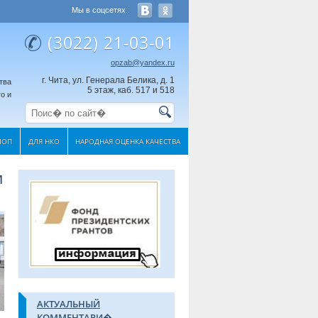
Мы в соцсетях:
(3022) 21-03-01
opzab@yandex.ru
г. Чита, ул. Генерала Белика, д. 1
тва
5 этаж, каб. 517 и 518
о и
МОП
ДЛЯ НКО
НАРОДНАЯ ОЦЕНКА КАЧЕСТВА
м
АКТУАЛЬНЫЙ
КОММЕНТАРИ�