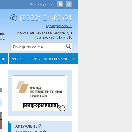
Мы в соцсетях:
(3022) 21-03-01
opzab@yandex.ru
г. Чита, ул. Генерала Белика, д. 1
тва
5 этаж, каб. 517 и 518
о и
МОП
ДЛЯ НКО
НАРОДНАЯ ОЦЕНКА КАЧЕСТВА
АКТУАЛЬНЫЙ
КОММЕНТАРИ�