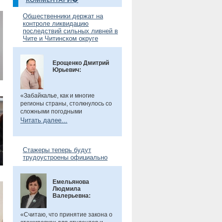
Общественники держат на
контроле ликвидацию
последствий сильных ливней в
Чите и Читинском округе
Ерощенко Дмитрий
Юрьевич:
«Забайкалье, как и многие
регионы страны, столкнулось со
сложными погодными
условиями. Но благодаря ранее
Читать далее...
установленным дамбам выхода
рек во многих местах удалось
избежать. Например, по речкам
Стажеры теперь будут
Танха и Курчина наблюдается
трудоустроены официально
даже небольшой спад уровня
воды. В частности, в селе Танха
Читинского округа, в котором мы
Емельянова
в прошлом году
были
, жители
Людмила
претензий не имеют. Есть
Валерьевна:
сложности в поселке
Биофабрика. Там подтоплены
приусадебные участки.
«Считаю, что принятие закона о