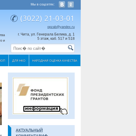
Мы в соцсетях:
(3022) 21-03-01
opzab@yandex.ru
г. Чита, ул. Генерала Белика, д. 1
тва
5 этаж, каб. 517 и 518
о и
МОП
ДЛЯ НКО
НАРОДНАЯ ОЦЕНКА КАЧЕСТВА
АКТУАЛЬНЫЙ
КОММЕНТАРИ�