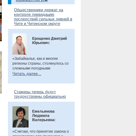
Общественники держат на
контроле ликвидацию
последствий сильных ливней в
Чите и Читинском округе
Ерощенко Дмитрий
Юрьевич:
«Забайкалье, как и многие
регионы страны, столкнулось со
сложными погодными
условиями. Но благодаря ранее
Читать далее...
установленным дамбам выхода
рек во многих местах удалось
избежать. Например, по речкам
Стажеры теперь будут
Танха и Курчина наблюдается
трудоустроены официально
даже небольшой спад уровня
воды. В частности, в селе Танха
Читинского округа, в котором мы
Емельянова
в прошлом году
были
, жители
Людмила
претензий не имеют. Есть
Валерьевна:
сложности в поселке
Биофабрика. Там подтоплены
приусадебные участки.
«Считаю, что принятие закона о