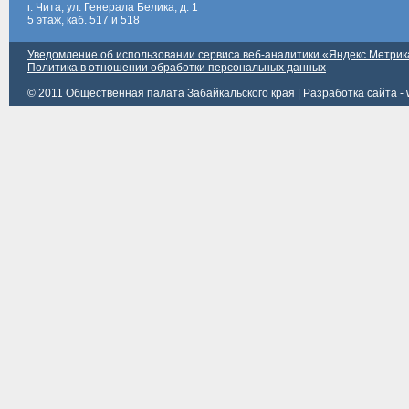
г. Чита, ул. Генерала Белика, д. 1
5 этаж, каб. 517 и 518
Уведомление об использовании сервиса веб-аналитики «Яндекс Метрик
Политика в отношении обработки персональных данных
© 2011 Общественная палата Забайкальского края |
Разработка сайта - 